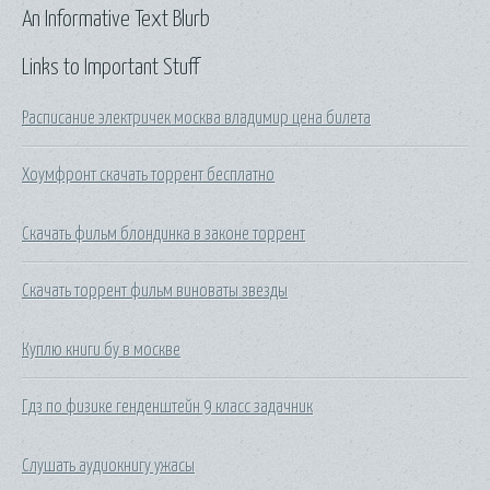
An Informative Text Blurb
Links to Important Stuff
Расписание электричек москва владимир цена билета
Хоумфронт скачать торрент бесплатно
Скачать фильм блондинка в законе торрент
Скачать торрент фильм виноваты звезды
Куплю книги бу в москве
Гдз по физике генденштейн 9 класс задачник
Слушать аудиокнигу ужасы