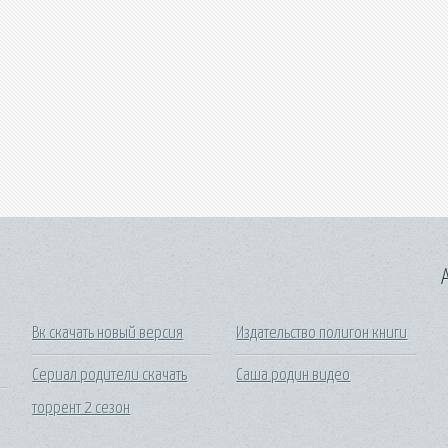
A
Вк скачать новый версия
Издательство полигон книги
Сериал родители скачать
Саша родин видео
торрент 2 сезон