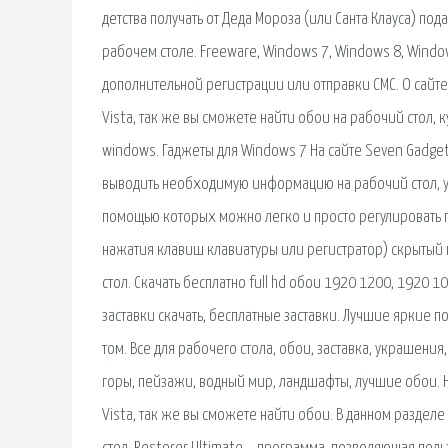
детства получать от Деда Мороза (или Санта Клауса) по
рабочем столе. Freeware, Windows 7, Windows 8, Window
дополнительной регистрации или отправки СМС. О сайт
Vista, так же вы сможете найти обои на рабочий стол, 
windows. Гаджеты для Windows 7 На сайте Seven Gadge
выводить необходимую информацию на рабочий стол, уп
помощью которых можно легко и просто регулировать г
нажатия клавиш клавиатуры или регистратор) скрытый 
стол. Скачать бесплатно full hd обои 1920 1200, 1920 1
заставки скачать, бесплатные заставки. Лучшие яркие
том. Все для рабочего стола, обои, заставка, украшени
горы, пейзажи, водный мир, ландшафты, лучшие обои. 
Vista, так же вы сможете найти обои. В данном разде