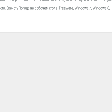
ьзователю успешно восстановить файлы, удалённые. Архив из шести гад
то. Скачать Погода на рабочем столе. Freeware, Windows 7, Windows 8,