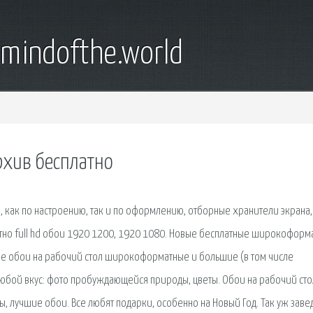
emindofthe.world
архив бесплатно
, как по настроению, так и по оформлению, отборные хранители экрана,
латно full hd обои 1920 1200, 1920 1080. Новые бесплатные широкоформ
ие обои на рабочий стол широкоформатные и большие (в том числе
бой вкус: фото пробуждающейся природы, цветы. Обои на рабочий сто
, лучшие обои. Все любят подарки, особенно на Новый Год. Так уж заве