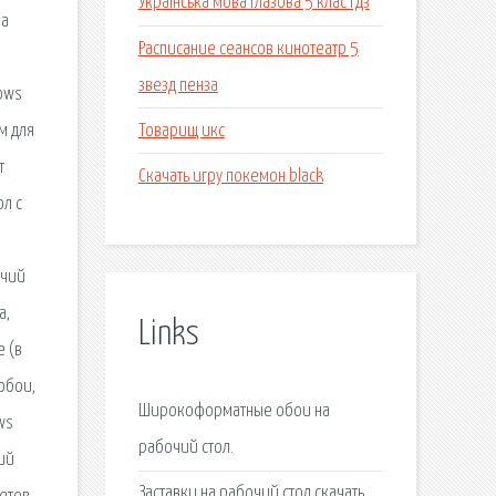
Українська мова глазова 5 клас гдз
на
Расписание сеансов кинотеатр 5
звезд пенза
ows
Товарищ икс
м для
т
Скачать игру покемон black
л с
очий
а,
Links
 (в
обои,
Широкоформатные обои на
ws
рабочий стол.
ий
Заставки на рабочий стол скачать