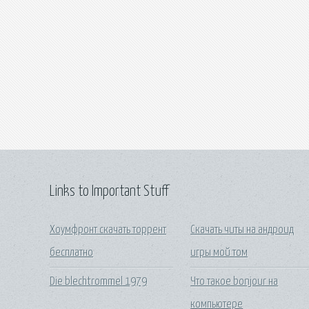
Links to Important Stuff
Хоумфронт скачать торрент
Скачать читы на андроид
бесплатно
игры мой том
Die blechtrommel 1979
Что такое bonjour на
компьютере