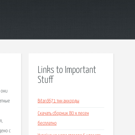
Links to Important
Stuff
 они
атные
Bitard671 тнн аккорды
Скачать сборник 80 х песен
л,
бесплатно
дено с