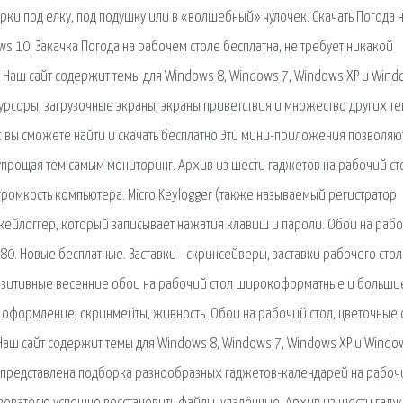
дарки под елку, под подушку или в «волшебный» чулочек. Скачать Погода 
s 10. Закачка Погода на рабочем столе бесплатна, не требует никакой
е Наш сайт содержит темы для Windows 8, Windows 7, Windows XP и Wind
курсоры, загрузочные экраны, экраны приветствия и множество других те
t вы сможете найти и скачать бесплатно Эти мини-приложения позволяю
рощая тем самым мониторинг. Архив из шести гаджетов на рабочий сто
ромкость компьютера. Micro Keylogger (также называемый регистратор
кейлоггер, который записывает нажатия клавиш и пароли. Обои на раб
080. Новые бесплатные. Заставки - скринсейверы, заставки рабочего стол
 позитивные весенние обои на рабочий стол широкоформатные и большие
я, оформление, скринмейты, живность. Обои на рабочий стол, цветочные 
Наш сайт содержит темы для Windows 8, Windows 7, Windows XP и Windo
ле представлена подборка разнообразных гаджетов-календарей на рабоч