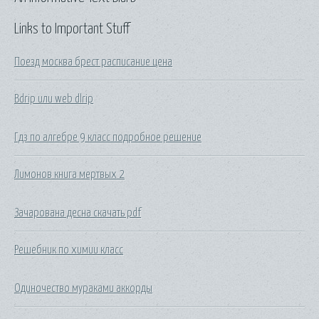
Links to Important Stuff
Поезд москва брест расписание цена
Bdrip или web dlrip
Гдз по алгебре 9 класс подробное решение
Лимонов книга мертвых 2
Зачарована десна скачать pdf
Решебник по химии класс
Одиночество мураками аккорды