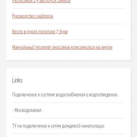
Расписание 19 автобуса самара
Руководство снайпера
Весло в руках политика 7 букв
Мануальный терапевт анисимов комсомольск на амуре
Links
Подключение к системе водоснабжения и водоотведения.
- Мосводоканал.
ТУ на подключение к сетям дождевой канализации.