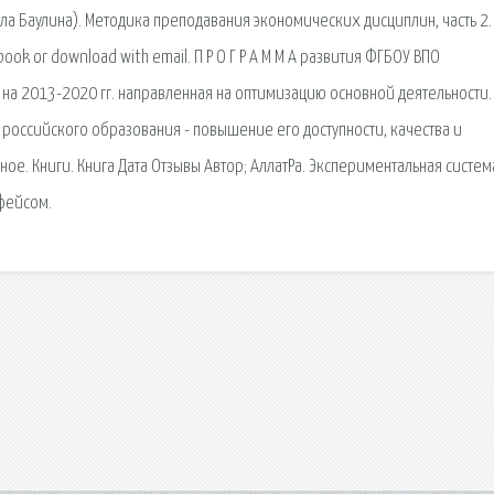
ла Баулина). Методика преподавания экономических дисциплин, часть 2. 
ook or download with email. П Р О Г Р А М М А развития ФГБОУ ВПО
 на 2013-2020 гг. направленная на оптимизацию основной деятельности.
российского образования - повышение его доступности, качества и
ое. Книги. Книга Дата Отзывы Автор; АллатРа. Экспериментальная систем
фейсом.