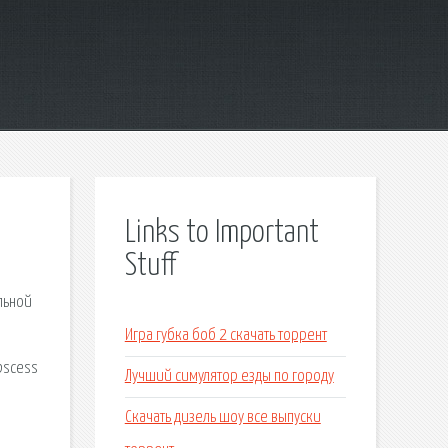
Links to Important
Stuff
льной
Игра губка боб 2 скачать торрент
bscess
Лучший симулятор езды по городу
Скачать дизель шоу все выпуски