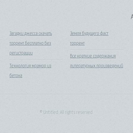
A
Загадки джесса скачать
Земля будущего фаст
торрент бесплатно без
торрент
регистрации
Все краткие содержания
Технология мрамор из
литературных произведений
бетона
© Untitled. All rights reserved.