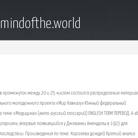
emindofthe.world
х, в промежуток между 20 и 25 числом состоится распределение материа
рального молодежного проекта «Мир Кавказу» Южный федеральный
о теме «Медицина» (англо-русский глоссарий) ENGLISH TERM ПЕРЕВОД: A a
талитаризм», впервые появившийся у Джованни Амендолы в 1923 для
последствии. Произведения по теме: Королева дождей Краткий анализ