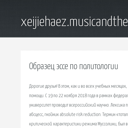
xeijiehaez.musicandth
Образец эссе по политологии
Дорогие друзья! В этом, как и во всех учебных месяца
помощи. С 19 по 22 ноября 2018 года в рамках феде
университет проводит всероссийский научно. Лексика п
абсцесс, гнойник absolute risk reduction. Термин «то
критической характеристики режима Муссолини, был в