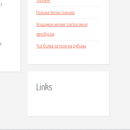
торрент
T.
Полина песни скачать
Хошимин нячанг расписание
автобусов
а
Чит битва за трон на рубины
Links