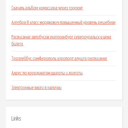
Скачать альбом комиссара через торрент
Алгебра 8 класс мордкович повышенный уровень решебник
Расписание автобусов екатеринбург североуральск и цена
билета
Троллейбус симферополь аэропорт алушта расписание
Адрес по координатам широты и долготы
Электронные книги в наличии
Links