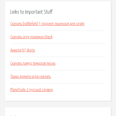
Links to Important Stuff
Скачать battlefield 3 торрент лицензия для origin
Скачать игру покемон black
Аккорд h7 фото
Скачать тимур темиров песни
Танки армата игра скачать
Planetside 2 русский сервер