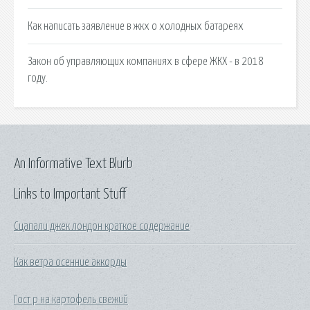
Как написать заявление в жкх о холодных батареях
Закон об управляющих компаниях в сфере ЖКХ - в 2018
году.
An Informative Text Blurb
Links to Important Stuff
Сцапали джек лондон краткое содержание
Как ветра осенние аккорды
Гост р на картофель свежий