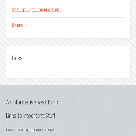
Ява игры для нокиа скачать
Вк вкопт
Links
An Informative Text Blurb
Links to Important Stuff
Скачать торрент книга илая