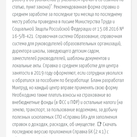
статью, пункт закона)". Рекомендованная форма справки о
среднем заработке за последние три месяца по последнему
месту работы приведена в письме Министерства Труда и
Социальной Защиты Российской Федерации от 15.08.2016 №
16-5/В-421. Справочная система Образование, справочная
система для руководителей образовательных организаций,
директора школы, заведующего детским садом,
заместителей руководителей, шаблоны документов и
локальные акты. Справка о среднем заработке для центра
занятости в 2019 году оформляют, если сотрудник уволился
и обратился за пособием по безработице. Бланк разработал
Минтруд, но каждый центр вправе применять свою форму.
Необходимо также платить взносы на страхование во
внебюджетные фонды (в ФСС и ПФР) и остальные налоги (на
землю, транспорт, за пользование водоемами, за добычу
полезных ископаемых СПО «Справки БК» для заполнения
справок о доходах, расходах, об имуществе. 📑 Скачать
последнюю версию приложения Справка БК (2.4.1) с