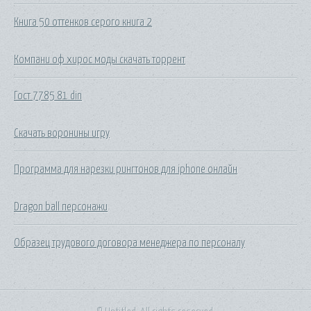
Книга 50 оттенков серого книга 2
Компани оф хирос моды скачать торрент
Гост 7785 81 din
Скачать воронины игру
Программа для нарезки рингтонов для iphone онлайн
Dragon ball персонажи
Образец трудового договора менеджера по персоналу