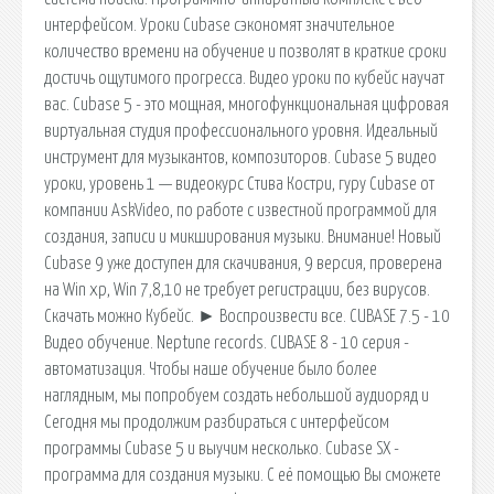
интерфейсом. Уроки Cubase сэкономят значительное
количество времени на обучение и позволят в краткие сроки
достичь ощутимого прогресса. Видео уроки по кубейс научат
вас. Cubase 5 - это мощная, многофункциональная цифровая
виртуальная студия профессионального уровня. Идеальный
инструмент для музыкантов, композиторов. Cubase 5 видео
уроки, уровень 1 — видеокурс Стива Костри, гуру Cubase от
компании AskVideo, по работе с известной программой для
создания, записи и микширования музыки. Внимание! Новый
Cubase 9 уже доступен для скачивания, 9 версия, проверена
на Win xp, Win 7,8,10 не требует регистрации, без вирусов.
Скачать можно Кубейс. ► Воспроизвести все. CUBASE 7.5 - 10
Видео обучение. Neptune records. CUBASE 8 - 10 серия -
автоматизация. Чтобы наше обучение было более
наглядным, мы попробуем создать небольшой аудиоряд и
Сегодня мы продолжим разбираться с интерфейсом
программы Cubase 5 и выучим несколько. Cubase SX -
программа для создания музыки. С её помощью Вы сможете