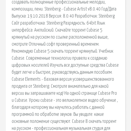
создавать полноценные профессиональные мелодии,
композиции, пени. Steinberg - Cubase Artist v8.0.40 Год/Дата
Выпуска: 19.10.2018 Версия: 8.0.40 Разработчик: Steinberg
Сайт разработчика: Steinberg Разрядность: 64bit Язык
интерфейса: Английский. Скачайте торрент Cubase 5
крякнутый на русском по ссылке расположенной выше,
смотрите Отличный софт проверенный временем.
Рекомендую Cubase 5 скачать торрент крякнутый. Учебник
Cubase. Современные технологии привели к созданию
цифровых носителей Изучить все доступные средства Cubase
будет легче и быстрее, руководствуясь данным пособием.
Cubase Elements - базовая версия усовершенствованного
продукта от Steinberg. Смотрите внимательно для какой
версии вы запрашиваете код! На одной странице Cubase Pro
и Cubase. Уроки cubase - это великолепное видео обучение ,
благодаря которому вы научитесь работать с данной
программой по обработке звуков. Вы увидите: какие
основные положение существуют. Cubase 8 скачать торрент
на русском - профессиональная музыкальная студия для