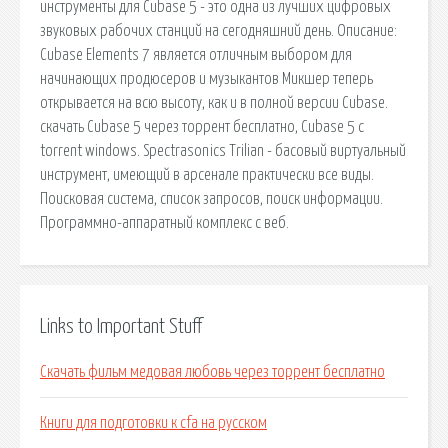
инструменты для Cubase 5 - это одна из лучших цифровых
звуковых рабочих станций на сегодняшний день. Описание:
Cubase Elements 7 является отличным выбором для
начинающих продюсеров и музыкантов Микшер теперь
открывается на всю высоту, как и в полной версии Cubase.
скачать Cubase 5 через торрент бесплатно, Cubase 5 с
torrent windows. Spectrasonics Trilian - басовый виртуальный
инструмент, имеющий в арсенале практически все виды.
Поисковая сиcтема, список запросов, поиск информации.
Программно-аппаратный комплекс с веб.
Links to Important Stuff
Скачать фильм медовая любовь через торрент бесплатно
Книги для подготовки к cfa на русском