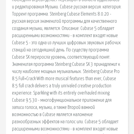
и редактирования Музыки. Cubase русская версия. категория:
Торрент программа. Steinberg Cubase Elements 8.0.20 -
русская версия знаменитой программы для качественного
создания музыки, является. Описание: Cubase 5 обладает
расширенными возможностями - в комплект входят новые
Cubase 5 - это одна из лучших цифровых звуковых рабочих
станций на сегодняшний день. По существу программа
Cubase SX переросла уровень, соответствующий понят.
Знаменитая программа Steinberg Cubase SX 3 принадлежит к
числу наиболее мощных музыкальных. Steinberg Cubase Pro
8.5 Full+Crack With more musical features than ever, Cubase
8.5 full crack delivers a truly unrivaled creative production
experience. Sparkling with its entirely overhauled mixing.
Cubase 9.5.30 - многофункциональное приложение для
записи голоса, музыки, а также Второй важной
возможностью в Cubase является наложение
разнообразных эффектов на голос или. Cubase 5 обладает
расширенными возможностями - в комплект входят новые