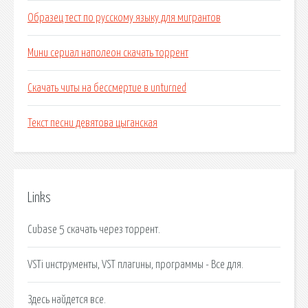
Образец тест по русскому языку для мигрантов
Мини сериал наполеон скачать торрент
Скачать читы на бессмертие в unturned
Текст песни девятова цыганская
Links
Cubase 5 скачать через торрент.
VSTi инструменты, VST плагины, программы - Все для.
Здесь найдется все.