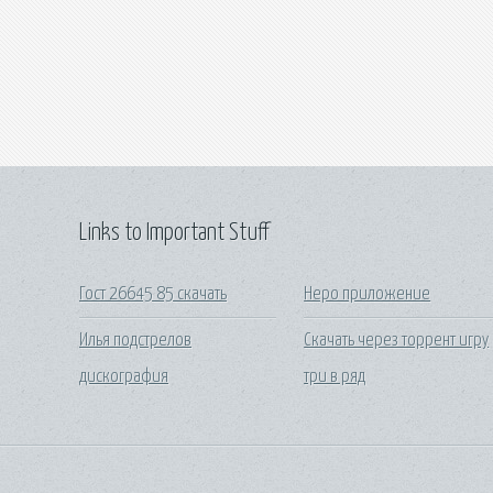
Links to Important Stuff
Гост 26645 85 скачать
Неро приложение
Илья подстрелов
Скачать через торрент игру
дискография
три в ряд