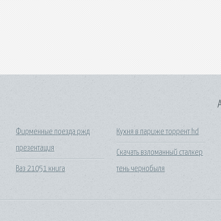
A
Фирменные поезда ржд
Кухня в париже торрент hd
презентация
Скачать взломанный сталкер
Ваз 21051 книга
тень чернобыля