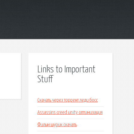
Links to Important
Stuff
Скачать через торрент леди босс
Assassins creed unity оптимизация
Фильм шурик скачать