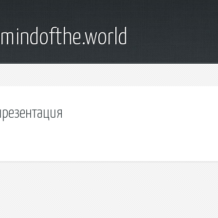
emindofthe.world
презентация