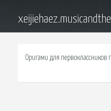
xeijiehaez.musicandth
Оригами для первоклассников 