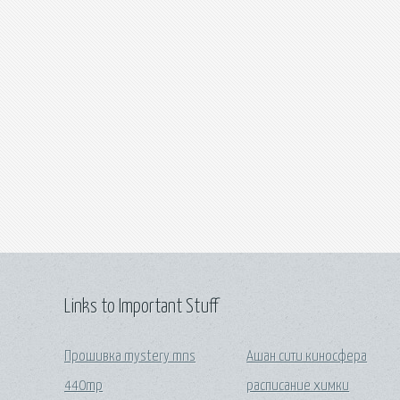
Links to Important Stuff
Прошивка mystery mns
Ашан сити киносфера
440mp
расписание химки