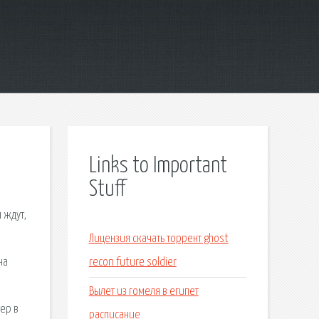
Links to Important
Stuff
 ждут,
Лицензия скачать торрент ghost
на
recon future soldier
й
Вылет из гомеля в египет
ер в
расписание