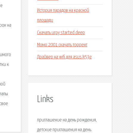
те
История парадов на красной
площади
рок на
Скачать игру started deep
Момо 2001 скачать торрент
бимого
Драйвер на wifi для asus k53e
тки к
мой
 папы
Links
 свое
приглашение на день рождения,
детские приглашения на день.