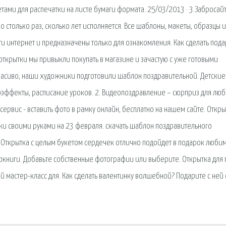
тами для распечатки на листе бумаги формата. 25/03/2013 · 3.Забросай
столько раз, сколько лет исполняется. Все шаблоны, макеты, образцы и
и интернет и предназначены только для ознакомления. Как сделать пода
открытки мы привыкли покупать в магазине и зачастую с уже готовыми
красиво, наши художники подготовили шаблон поздравительной. Детские
оэффекты, расписание уроков. 2. Видеопоздравление – сюрприз для лю
сервис - вставить фото в рамку онлайн, бесплатно на нашем сайте. Откры
ки своими руками на 23 февраля. скачать шаблон поздравительного
. Открытка с целым букетом сердечек отлично подойдет в подарок люби
окниги. Добавьте собственные фотографии или выберите. Открытка для
й мастер-класс для. Как сделать валентинку волшебной? Подарите с ней