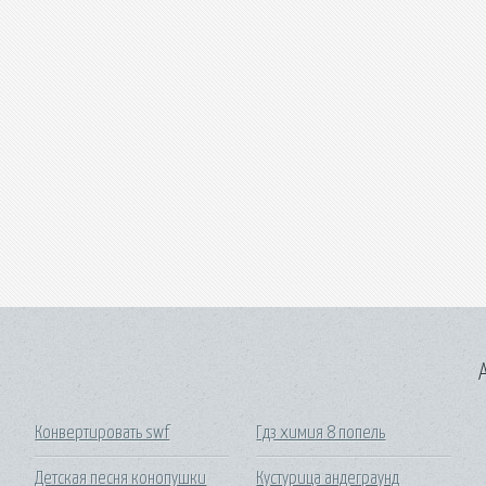
A
Конвертировать swf
Гдз химия 8 попель
Детская песня конопушки
Кустурица андеграунд