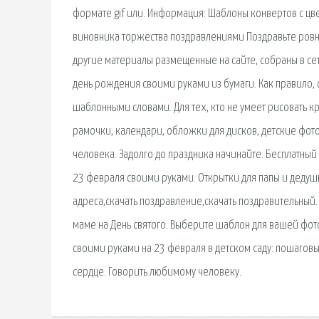
формате gif или. Информация: Шаблоны конвертов с цве
виновника торжества поздравлениями Поздравьте ровно 
другие материалы размещенные на сайте, собраны в сет
день рождения своими руками из бумаги. Как правило, 
шаблонными словами. Для тех, кто не умеет рисовать 
рамочки, календари, обложки для дисков, детские фот
человека. Задолго до праздника начинайте. Бесплатный 
23 февраля своими руками. Открытки для папы и дедуш
адреса,скачать поздравление,скачать поздравительный
маме на День святого. Выберите шаблон для вашей фот
своими руками на 23 февраля в детском саду: пошаговы
сердце. Говорить любимому человеку.