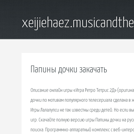
xeijiehaez.musicandth
Папины дочки закачать
Описание онлайн игры «Игра Ретро Тетрис 2Д» (оригина
дочки по мотивам популярного телесериала сделана в 
Игры Лалалупси не так известны среди детей. Но если в
игр. Скачайте полную версию игры Папины дочки на рус
поиска. Программно-аппаратный комплекс с веб-инте