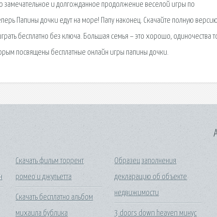
ло замечательное и долгожданное продолжение веселой игры по
перь Папины дочки едут на море! Папу наконец. Скачайте полную верси
играть бесплатно без ключа. Большая семья – это хорошо, одиночества т
торым посвящены бесплатные онлайн игры папины дочки.
A
Скачать фильм торрент
Образец заполнения
н
ромео и джульетта
декларацию об объекте
недвижимости
Скачать бесплатно альбом
михаила бублика
3 doors down heaven минус