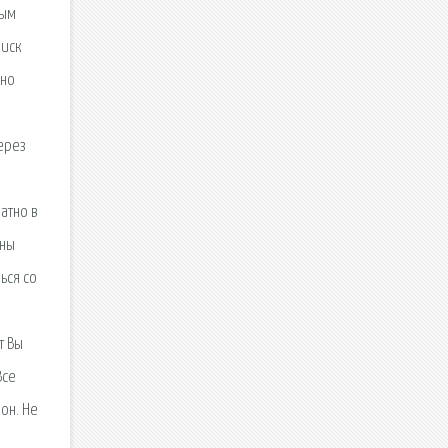
рым
оиск
жно
ерез
атно в
ины
ься со
т Вы
Все
он. Не