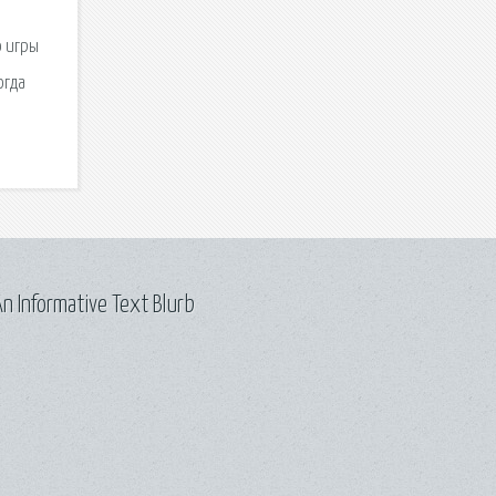
ю игры
огда
n Informative Text Blurb