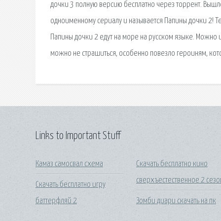
дочки 3 полную версию бесплатно через торрент. Выш
одноименному сериалу и называется Папины дочки 2! Те
Папины дочки 2 едут на море на русском языке. Можно 
можно не страшиться, особенно повезло героиням, ко
Links to Important Stuff
Камаз самосвал схема
Скачать бесплатно кино
сверхъестественное 2 сезо
Скачать бесплатно игру
баттерфляй 2
Зомби диари скачать на пк