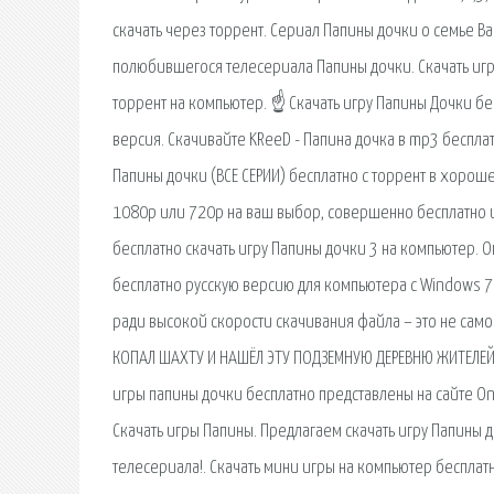
скачать через торрент. Сериал Папины дочки о семье Ва
полюбившегося телесериала Папины дочки. Скачать игру 
торрент на компьютер. ☝ Скачать игру Папины Дочки бе
версия. Скачивайте KReeD - Папина дочка в mp3 бесплат
Папины дочки (ВСЕ СЕРИИ) бесплатно c торрент в хорош
1080p или 720p на ваш выбор, совершенно бесплатно и 
бесплатно скачать игру Папины дочки 3 на компьютер. 
бесплатно русскую версию для компьютера с Windows 7 /
ради высокой скорости скачивания файла – это не само
КОПАЛ ШАХТУ И НАШЁЛ ЭТУ ПОДЗЕМНУЮ ДЕРЕВНЮ ЖИТЕЛЕЙ 
игры папины дочки бесплатно представлены на сайте On
Скачать игры Папины. Предлагаем скачать игру Папины 
телесериала!. Скачать мини игры на компьютер бесплат