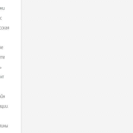
ями
c
сская
ве
ете
ь
ент
айн
ации.
апины