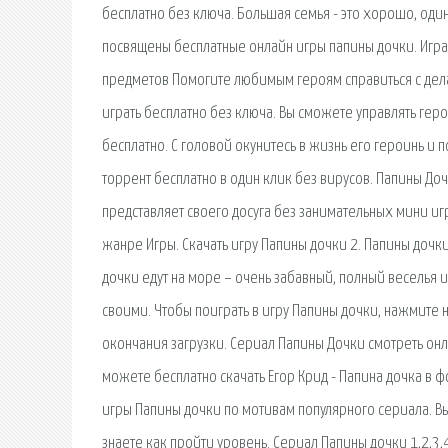
бесплатно без ключа. Большая семья - это хорошо, оди
посвящены бесплатные онлайн игры папины дочки. Игра
предметов Помогите любимым героям справиться с дел
играть бесплатно без ключа. Вы сможете управлять ге
бесплатно. С головой окунитесь в жизнь его героинь и 
торрент бесплатно в один клик без вирусов. Папины Дочк
представляет своего досуга без занимательных мини иг
жанре Игры. Скачать игру Папины дочки 2. Папины дочки
дочки едут на море – очень забавный, полный веселья и
своими. Чтобы поиграть в игру Папины дочки, нажмите 
окончания загрузки. Сериал Папины Дочки смотреть онл
можете бесплатно скачать Егор Крид - Папина дочка в ф
игры Папины дочки по мотивам популярного сериала. В
знаете как пройти уровень. Сериал Папины дочки 1,2,3,4