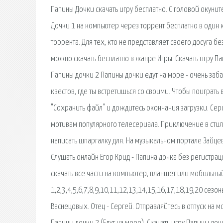
Папины Дочки скачать игру бесплатно. С головой окунит
Дочки 1 на компьютер через торрент бесплатно в один к
торрента. Для тех, кто не представляет своего досуга 
можно скачать бесплатно в жанре Игры. Скачать игру Па
Папины дочки 2 Папины дочки едут на море - очень заб
квестов, где ты встретишься со своими. Чтобы поиграть 
"Сохранить файл" и дождитесь окончания загрузки. Сери
мотивам популярного телесериала. Приключение в стиле
написать шпаргалку для. На музыкальном портале Зайцев
Слушать онлайн Егор Крид - Папина дочка без регистра
скачать все части на компьютер, планшет или мобильны
1,2,3,4,5,6,7,8,9,10,11,12,13,14,15,16,17,18,19,20 сез
Васнецовых. Отец - Сергей. Отправляйтесь в отпуск на