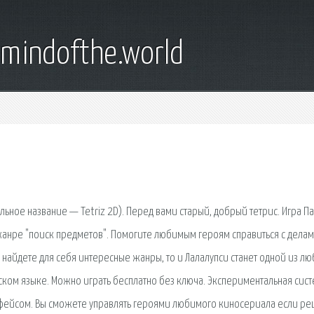
emindofthe.world
льное название — Tetriz 2D). Перед вами старый, добрый тетрис. Игра П
жанре "поиск предметов". Помогите любимым героям справиться с делам
ы найдете для себя интересные жанры, то и Лалалупси станет одной из л
ском языке. Можно играть бесплатно без ключа. Экспериментальная сис
рфейсом. Вы сможете управлять героями любимого киносериала если р