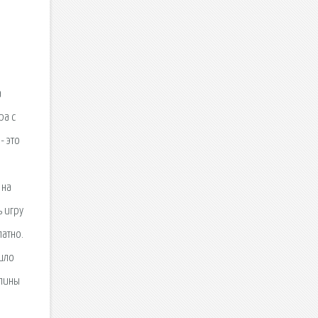
3
а
ра с
- это
 на
ь игру
атно.
шло
апины