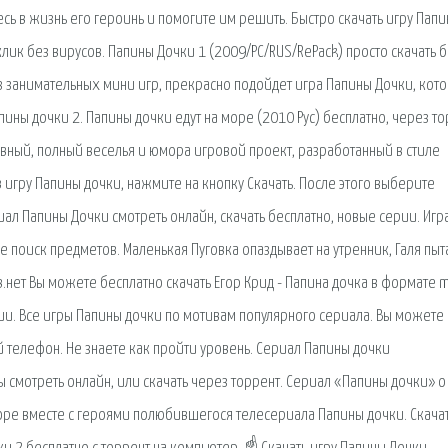
есь в жизнь его героинь и помогите им решить. Быстро скачать игру Пап
лик без вирусов. Папины Дочки 1 (2009/PC/RUS/RePack) просто скачать б
без занимательных мини игр, прекрасно подойдет игра Папины Дочки, кот
пины дочки 2. Папины дочки едут на море (2010 Рус) бесплатно, через то
авный, полный веселья и юмора игровой проект, разработанный в стиле
в игру Папины дочки, нажмите на кнопку Скачать. После этого выберите
ал Папины Дочки смотреть онлайн, скачать бесплатно, новые серии. Игр
 поиск предметов. Маленькая Пуговка опаздывает на утренник, Галя пыт
.нет Вы можете бесплатно скачать Егор Крид - Папина дочка в формате 
ции. Все игры Папины дочки по мотивам популярного сериала. Вы можете
й телефон. Не знаете как пройти уровень. Сериал Папины дочки
оны смотреть онлайн, или скачать через торрент. Сериал «Папины дочки» о
 море вместе с героями полюбившегося телесериала Папины дочки. Скачат