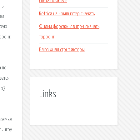
света искатель
ины
Retrica на компьютер скачать
ез
Фильм форсаж 2 в mp4 скачать
орую
торрент
ррент.
Блюз хилл стрит актеры
а по
ается
mp3.
Links
 семье
ь игру