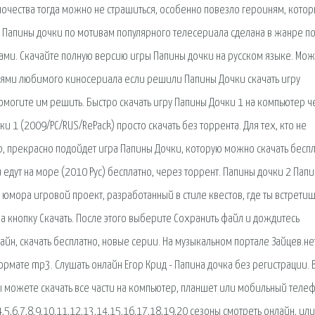
ночества тогда можно не страшиться, особенно повезло героиням, кото
 Папины дочки по мотивам популярного телесериала сделана в жанре п
ами. Скачайте полную версию игры Папины дочки на русском языке. Мо
роями любимого киносериала если решили Папины Дочки скачать игру
помогите им решить. Быстро скачать игру Папины Дочки 1 на компьютер ч
и 1 (2009/PC/RUS/RePack) просто скачать без торрента. Для тех, кто не
р, прекрасно подойдет игра Папины Дочки, которую можно скачать беспл
 едут на море (2010 Рус) бесплатно, через торрент. Папины дочки 2 Пап
 юмора игровой проект, разработанный в стиле квестов, где ты встретиш
на кнопку Скачать. После этого выберите Сохранить файл и дождитесь
айн, скачать бесплатно, новые серии. На музыкальном портале Зайцев.не
ормате mp3. Слушать онлайн Егор Крид - Папина дочка без регистрации. 
ы можете скачать все части на компьютер, планшет или мобильный телеф
,5,6,7,8,9,10,11,12,13,14,15,16,17,18,19,20 сезоны смотреть онлайн, или