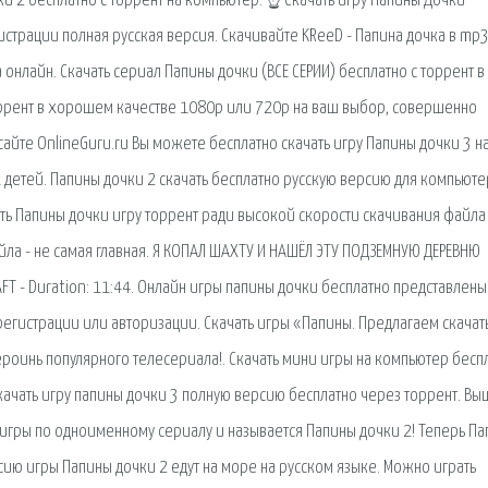
чки 2 бесплатно c торрент на компьютер. ☝ Скачать игру Папины Дочки
страции полная русская версия. Скачивайте KReeD - Папина дочка в mp
 онлайн. Скачать сериал Папины дочки (ВСЕ СЕРИИ) бесплатно c торрент в
оррент в хорошем качестве 1080p или 720p на ваш выбор, совершенно
сайте OnlineGuru.ru Вы можете бесплатно скачать игру Папины дочки 3 н
детей. Папины дочки 2 скачать бесплатно русскую версию для компьюте
чать Папины дочки игру торрент ради высокой скорости скачивания файла 
ла - не самая главная. Я КОПАЛ ШАХТУ И НАШЁЛ ЭТУ ПОДЗЕМНУЮ ДЕРЕВНЮ
 - Duration: 11:44. Онлайн игры папины дочки бесплатно представлены
регистрации или авторизации. Скачать игры «Папины. Предлагаем скачат
роинь популярного телесериала!. Скачать мини игры на компьютер беспл
качать игру папины дочки 3 полную версию бесплатно через торрент. Вы
гры по одноименному сериалу и называется Папины дочки 2! Теперь П
сию игры Папины дочки 2 едут на море на русском языке. Можно играть