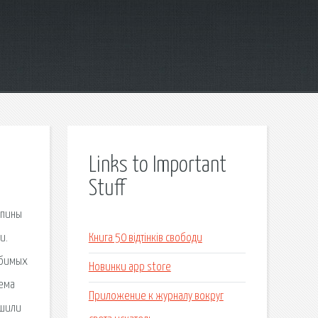
Links to Important
Stuff
апины
и.
Книга 50 відтінків свободи
юбимых
Новинки app store
тема
Приложение к журналу вокруг
ешили