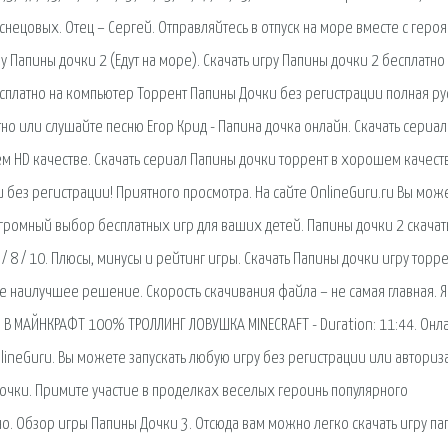
снецовых. Отец – Сергей. Отправляйтесь в отпуск на море вместе с геро
Папины дочки 2 (Едут на море). Скачать игру Папины дочки 2 бесплатно 
сплатно на компьютер Торрент Папины Дочки без регистрации полная ру
но или слушайте песню Егор Крид - Папина дочка онлайн. Скачать сериал
ем HD качестве. Скачать сериал Папины дочки торрент в хорошем качест
без регистрации! Приятного просмотра. На сайте OnlineGuru.ru Вы мож
Огромный выбор бесплатных игр для ваших детей. Папины дочки 2 скачат
 8 / 10. Плюсы, минусы и рейтинг игры. Скачать Папины дочки игру торр
е наилучшее решение. Скорость скачивания файла – не самая главная. Я
В МАЙНКРАФТ 100% ТРОЛЛИНГ ЛОВУШКА MINECRAFT - Duration: 11:44. Онл
lineGuru. Вы можете запускать любую игру без регистрации или авториз
дочки. Примите участие в проделках веселых героинь популярного
но. Обзор игры Папины Дочки 3. Отсюда вам можно легко скачать игру п