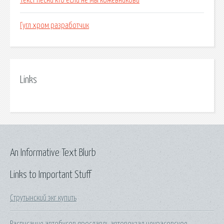
Текст песни кто если не мы кожевникова
Гугл хром разработчик
Links
An Informative Text Blurb
Links to Important Stuff
Струтынский экг купить
Расписание автобусов ярославль автовокзал некрасовское