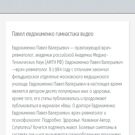
Павел евдокименко гимнастика видео
Евдокименко Павел Валерьевич — практикующий врач-
ревматолог, академик российской Академии Медико-
Технических Наук (АМТН РФ). Евдокименко Павел Валерьевич
—врач-ревматолог. В 1984 году с отличием закончил
фельдшерское отделение московского медицинского
училища. Евдокименко Павел Валерьевич в настоящее время
является автором десяти популярных книг о здоровье,
кроме того, его статьи публиковались и продолжают
публиковаться в журналах «Ваш. О докторе Евдокименко.
Евдокименко Павел Валериевич, врач-ревматолог и
психофизиолог. Подробно: Здоровье. Название Автор;
Сутулитесь? Хочется подтянуть живот. Болевые симптомы в
суставах рук и ног вызываются разнообразными причинами,