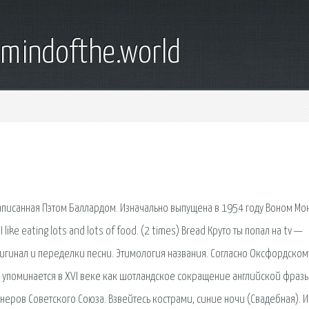
emindofthe.world
написанная Пэтом Баллардом. Изначально выпущена в 1954 году Воном Мо
I like eating lots and lots of food. (2 times) Bread Круто ты попал на tv —
гинал и переделки песни. Этимология названия. Согласно Оксфордском
упоминается в XVI веке как шотландское сокращение английской фразы 
неров Советского Союза. Взвейтесь кострами, синие ночи (Свадебная). 