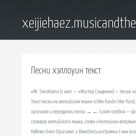
xeijiehaez.musicandth
Песни хэллоуин текст
«Mr. Sandman» (с англ. — «Мистер Сэндмен») — песня, 
Текст песни на английском языке «I like food» I like food, 
оригинал и переделки песни → ← Сизая голубка — ори
словарю английского языка, слово «Хеллоуин» впервые 
Hallows-Even Оригинал: « Взвейтесь кострами» Гимн пио