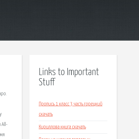
Links to Important
Stuff
нро.
Пропись 1 класс 3 часть горецкий
у
скачать
All-
Кириллова книга скачать
Имя