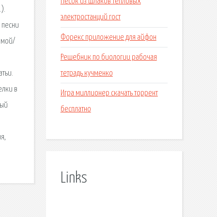
Песок из шлаков тепловых
).
электростанций гост
е песни
Форекс приложение для айфон
амой/
Решебник по биологии рабочая
тетрадь кучменко
атьи.
елки в
Игра миллионер скачать торрент
ный
бесплатно
я,
Links