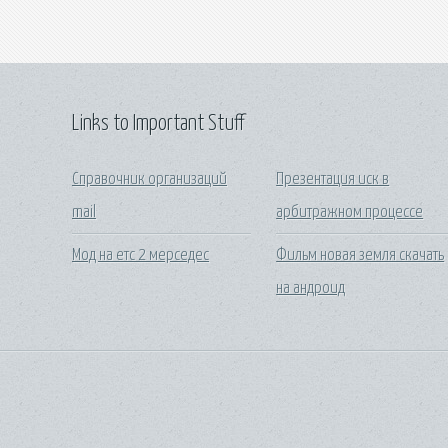
Links to Important Stuff
Справочник организаций
Презентация иск в
mail
арбитражном процессе
Мод на етс 2 мерседес
Фильм новая земля скачать
на андроид