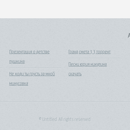
A
Презентация о детстве
Гранд смета 3 3 торрент
пушкина
Песни юрия никулина
Не ходи ты грусть за мной
скачать
минусовка
© Untitled. All rights reserved.