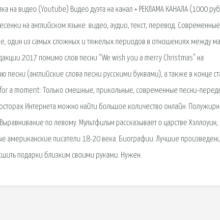
лка на видео (Youtube) Видео дуэта на канал + РЕКЛАМА КАНАЛА (1000 руб.
песенки на английском языке: видео, аудио, текст, перевод. Современны
ное, один из самых сложных и тяжелых периодов в отношениях между м
дакции 2017 помимо слов песни “We wish you a merry Christmas” на
 песни (английские слова песни русскими буквами), а также в конце ст
y for a moment. Только смешные, прикольные, современные песни-перед
просторах Интернета можно найти большое количество онлайн. Полужир
 Выравнивание по левому. Мультфильм рассказывает о царстве Хэллоуин,
ные американские писатели 18-20 века. Биографии. Лучшие произведени
 сшить подарки близким своими руками. Нужен.