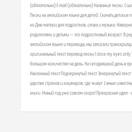
(обязательно) E-mail (обязательно) Название песни. Ссы
Песни на английском языке для детей. Скачать детские 
ко Дню матери для подростков, слова и музыка. Навер
родителями и детьми — это подростковый возраст. В ре
английском языке и перевода, мы записали транскрипцию
оригинальный текст перевод песни I close my eyes onl
большом количестве на день. На сегодняшний день в 
Наклонный текст Подчеркнутый текст Зачеркнутый текст
царстве страхов и кошмаров, где живут. Самые извест
книги. Новый год уже совсем скоро! Прекрасная идея -