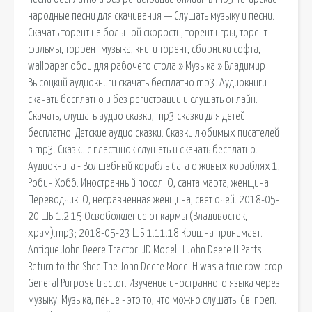
народные песни для скачивания — Слушать музыку и песни.
Скачать торент на большой скорости, торент игры, торент
фильмы, торрент музыка, книги торент, сборники софта,
wallpaper обои для рабочего стола » Музыка » Владимир
Высоцкий аудиокниги скачать бесплатно mp3. Аудиокниги
скачать бесплатно и без регистрации и слушать онлайн.
Скачать, слушать аудио сказки, mp3 сказки для детей
бесплатно. Детские аудио сказки. Сказки любимых писателей
в mp3. Сказки с пластинок слушать и скачать бесплатно.
Аудиокнига - Волшебный корабль Сага о живых кораблях 1,
Робин Хобб. Иностранный посол. О, санта марта, женщина!
Переводчик. О, несравненная женщина, свет очей. 2018-05-
20 ШБ 1.2.15 Освобождение от кармы (Владивосток,
храм).mp3; 2018-05-23 ШБ 1.11.18 Кришна принимает.
Antique John Deere Tractor: JD Model H John Deere H Parts
Return to the Shed The John Deere Model H was a true row-crop
General Purpose tractor. Изучение иностранного языка через
музыку. Музыка, пение - это то, что можно слушать. Св. преп.