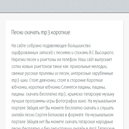
Песни скачать mp3 короткие
На сайте собрано подавляющее большинство
оцифрованных записей с песнями и стихами В.С.Высоцкого.
Нарезки песен и рингтоны на телефон. Наш сайт выпускает
сотни новых рингтонов такие как: прикольные мелодии,
свежие русские припевы из песен, интересные зарубежные
mp3-шки. Стоят девчонки, стоят в сторонке Короткие
юбчонки, короткие юбчонки Слэмятся пацаны, пацаны,
пацаны. скачать бесплатно mp3, крымско-татарскую музыку
лучшие программы игры фотографии кино. На музыкальном
портале Зайцев.нет Вы можете бесплатно скачать и слушать
онлайн песни Сергея Беликова в формате. На музыкальном
портале Зайцев.нет Вы можете скачать татарские народные
песни бесплатно и без регистрации онлайн в mp3.Татарские