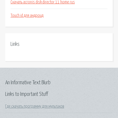
Скачать acronis disk director 11 home rus
Touch id для андроид
Links
An Informative Text Blurb
Links to Important Stuff
Где скачать программу для мультиков