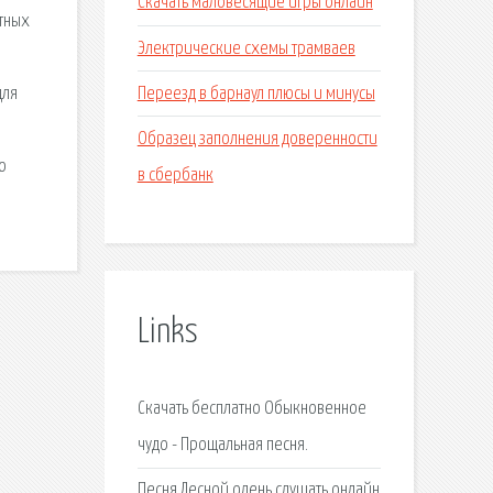
Скачать маловесящие игры онлайн
атных
Электрические схемы трамваев
Переезд в барнаул плюсы и минусы
для
Образец заполнения доверенности
ю
в сбербанк
Links
Скачать бесплатно Обыкновенное
чудо - Прощальная песня.
Песня Лесной олень слушать онлайн