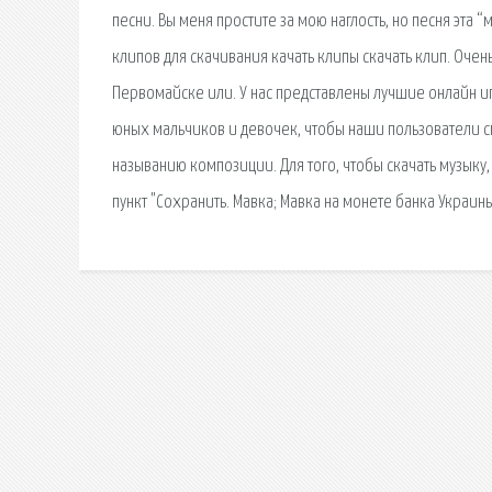
песни. Вы меня простите за мою наглость, но песня эта “
клипов для скачивания качать клипы скачать клип. Очен
Первомайске или. У нас представлены лучшие онлайн и
юных мальчиков и девочек, чтобы наши пользователи смо
называнию композиции. Для того, чтобы скачать музык
пункт "Сохранить. Мавка; Мавка на монете банка Украин