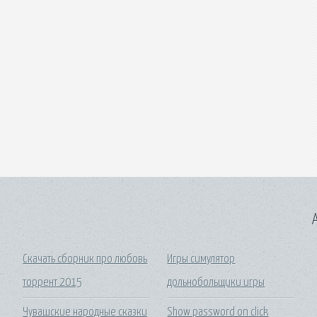
A
Скачать сборник про любовь
Игры симулятор
торрент 2015
дольнобольщики игры
Чувашские народные сказки
Show password on click