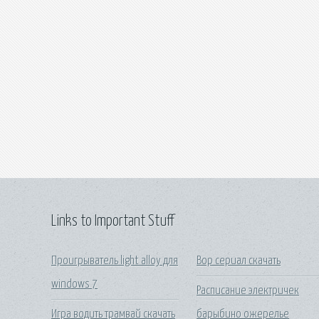
Links to Important Stuff
Проигрыватель light alloy для
Вор сериал скачать
windows 7
Расписание электричек
Игра водить трамвай скачать
барыбино ожерелье