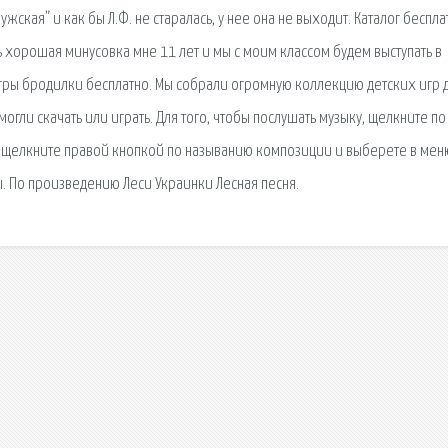
мужская” и как бы Л.Ф. не старалась, у нее она не выходит. Каталог беспл
ь хорошая минусовка мне 11 лет и мы с моим классом будем выступать в
гры бродилки бесплатно. Мы собрали огромную коллекцию детских игр 
гли скачать или играть. Для того, чтобы послушать музыку, щелкните по
у, щелкните правой кнопкой по называнию композиции и выберете в мен
ы. По произведению Леси Украинки Лесная песня.