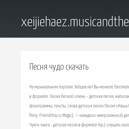
xeijiehaez.musicandth
Песня чудо скачать
На музыкальном портале Зайцев.нет Вы можете бесплат
в формате. Песня Лесной олень – детская песня, написа
фонограммы, тексты, слова детских песен Песня «Наша Р
Pony: Friendship is Magic), — канадско-американский 
Чунга-чанга - детская песня в формате mp3 слушать онл