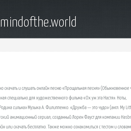
emindofthe.world
но скачать и слушать онлайн песню «Прощальная песня» (Обыкновенное 
нная специально для художественного фильма «Ох уж эта Настя». Ноты,
одина сильна» Музыка А. Филиппенко. «Дружба — это чудо» (англ. My Lit
детский анимационный сериал, созданный Лорен Фауст для компании Hasbr
айн или скачать бесплатно. Также можно ознакомиться с тестом и словам