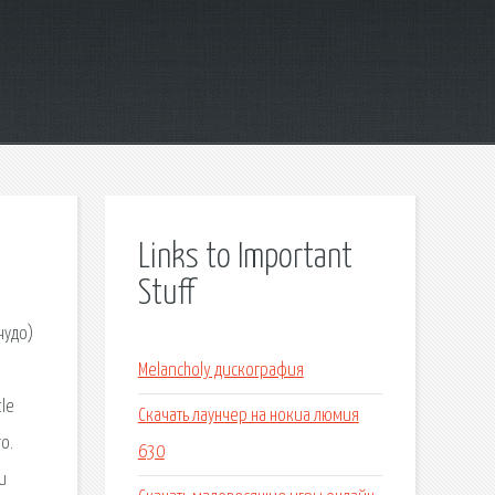
Links to Important
Stuff
чудо)
Melancholy дискография
tle
Скачать лаунчер на нокиа люмия
o.
630
и