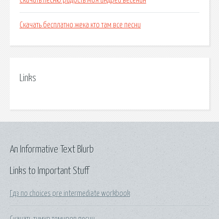
Скачать песню радость моя андрей весенин
Скачать бесплатно жека кто там все песни
Links
An Informative Text Blurb
Links to Important Stuff
Гдз по choices pre intermediate workbook
Скачать тимур темиров песни