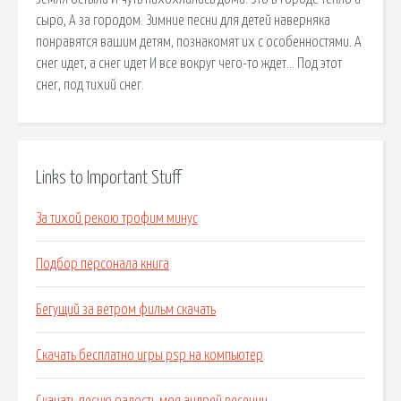
сыро, А за городом. Зимние песни для детей наверняка
понравятся вашим детям, познакомят их с особенностями. А
снег идет, а снег идет И все вокруг чего-то ждет… Под этот
снег, под тихий снег.
Links to Important Stuff
За тихой рекою трофим минус
Подбор персонала книга
Бегущий за ветром фильм скачать
Скачать бесплатно игры psp на компьютер