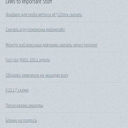
Links to Important Stuff
Драйвер для nvidia geforce gt 520mx скачать
Скачать игру покемоны майнкрафт
Монстр хай классные девчонки скачать через торрент
Гост iso 9001 2011 купить
Образец заявления на чешскую визу
Ir2117 схема
Песня казаки аккорды
Бланки на подпись