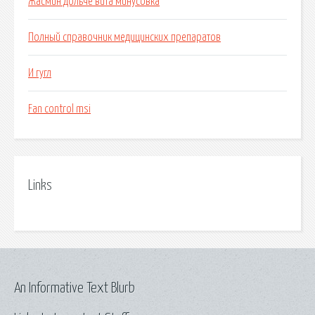
Жасмин дольче вита минусовка
Полный справочник медицинских препаратов
И гугл
Fan control msi
Links
An Informative Text Blurb