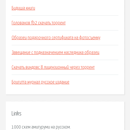
Бидиша книги
Голованов fb2 скачать торрент
Образец подарочного сертификата на фотосъемку
Завещание с подназначением наследника образец
Скачать виндовс 8 лицензионный через торрент
Бригитта журнал русское издание
Links
1000 схем амигуруми на русском.