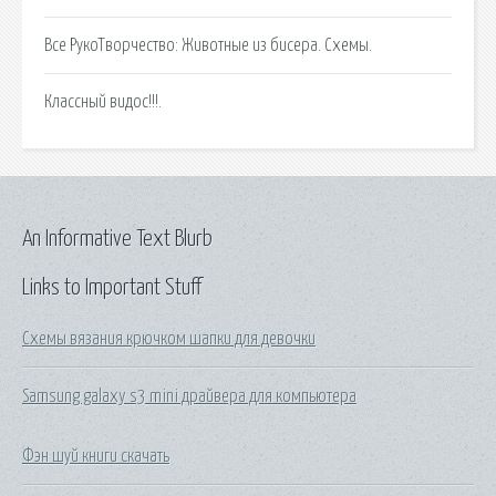
Все РукоТворчество: Животные из бисера. Схемы.
Классный видос!!!.
An Informative Text Blurb
Links to Important Stuff
Схемы вязания крючком шапки для девочки
Samsung galaxy s3 mini драйвера для компьютера
Фэн шуй книги скачать