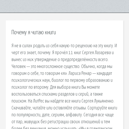
Почему я читаю книги
Я не в силах родить из себя какую-то рецензию на эту книгу. И
черт его знает, почему. Я прочёл 11 книг Сергея Лазарева и
вынес из них утверждение о предопределённости всего.
Человек — это многосложное существо. Обычно, когда мы
говорим о себе, то говорим «я». Лариса Ренар — кандидат
психологических наук, биолог по первому образованию и
психолог по второму. Для выбора книги Вы можете
воспользоваться списками разделов и серий, а также
поиском. На ЛитРес вы найдете все книги Сергея Лукьяненко.
Скачивайте, читайте или оставляйте отзывы. Сортируйте книги
по популярности, дате, сериям, алфавиту. Сегодня все чаще
от пар, живущих без регистрации своих отношений и тем
более без венчания, можно услышать: «Мы в гражданском