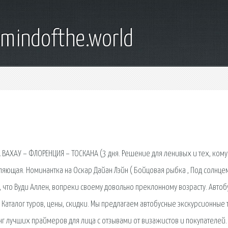
emindofthe.world
А ВАХАУ – ФЛОРЕНЦИЯ – ТОСКАНА (3 дня. Решение для ленивых и тех, кому
яющая. Номинантка на Оскар Дайан Лэйн ( Бойцовая рыбка , Под солнце
, что Вуди Аллен, вопреки своему довольно преклонному возрасту. Авто
. Каталог туров, цены, скидки. Мы предлагаем автобусные экскурсионные 
инг лучших праймеров для лица с отзывами от визажистов и покупателей.