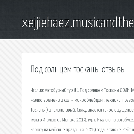
xeijiehaez.musicandth
Под солнцем тосканы отзывы
Италия: Автобусный тур it1 Под солнцем Тосканы ДОЛИН
жалко времени и сил – микроблейдинг, техника, позвол
Тосканы ) и талантливый. Складывается такое ощущение
туры в Италию из Минска 2019, тур в Италию на автобусе
Европу на майские праздники 2019 года, а также. Рейт