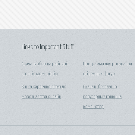
Links to Important Stuff
Скачать обои на рабочий
Программа для рисования
стол бездомный бог
объемных фигур
Книга карпенко вступ до
Скачать бесплатно
мовознавства онлайн
популярные гонки на
компьютер