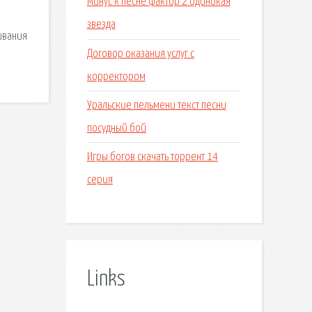
Минус к песне фактор 2 одинокая
звезда
ивания
Договор оказания услуг с
корректором
Уральские пельмени текст песни
посудный бой
Игры богов скачать торрент 14
серия
Links