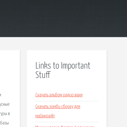
Links to Important
Stuff
м
Скачать альбом радио ваня
бусные
Скачать зомби сборку для
туры в
майнкрафт
 Базы