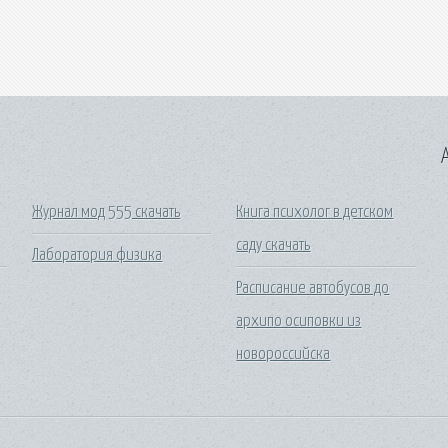
A
Журнал мод 555 скачать
Книга психолог в детском
саду скачать
Лаборатория физика
Расписание автобусов до
архипо осиповки из
новороссийска