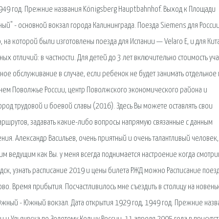
1949 год. Прежние названия Königsberg Hauptbahnhof. Выход к Площади
й" - основной вокзал города Калининграда. Поезда Siemens для Росси
 на которой были изготовлены поезда для Испании — Velaro E, и для Кит
ых отличий: в частности. Для детей до 3 лет включительно стоимость уча
нное обслуживание в случае, если ребенок не будет занимать отдельное
еднем Поволжье России, центр Поволжского экономического района и
ород трудовой и боевой славы (2016). Здесь Вы можете оставлять свои
аршрутов, задавать какие-либо вопросы напрямую связанные с данным
ения. Александр Васильев, очень приятный и очень талантливый человек,
м ведущим как Вы. у меня всегда поднимается настроение когда смотр
одск, узнать расписание 2019 и цены билета РЖД можно Расписание поез
о. Время прибытия. Посчастливилось мне съездить в столицу на новень
Южный - Южный вокзал. Дата открытия 1929 год, 1949 год. Прежние назв