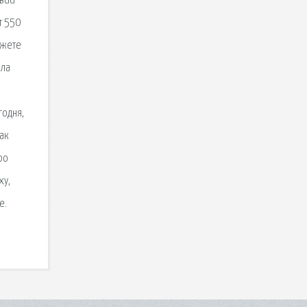
твии
т 550
ожете
ила
годня,
как
ро
ху,
е.