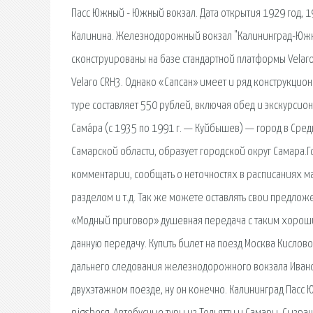
Пасс Южный - Южный вокзал. Дата открытия 1929 год, 
Калинина. Железнодорожный вокзал "Калининград-Южны
сконструированы на базе стандартной платформы Velaro,
Velaro CRH3. Однако «Сапсан» имеет и ряд конструкционн
туре составляет 550 рублей, включая обед и экскурсио
Сама́ра (с 1935 по 1991 г. — Куйбышев) — город в Ср
Самарской области, образует городской округ Самара.Г
комментарии, сообщать о неточностях в расписаниях м
разделом и т.д. Так же можете оставлять свои предлож
«Модный приговор» душевная передача с таким хороши
данную передачу. Купить билет на поезд Москва Кислов
дальнего следования железнодорожного вокзала Иванов
двухэтажном поезде, ну он конечно. Калининград Пасс 