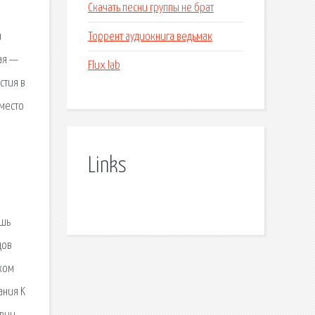
Скачать песни группы не брат
Торрент аудиокнига ведьмак
и
ая —
Flux lab
стия в
 место
Links
ишь
дов
ком
ания K