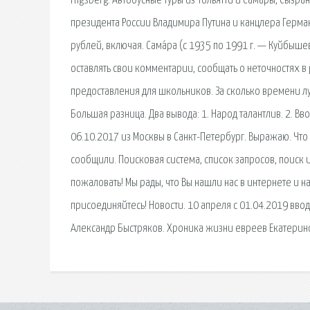
nigsberg. Автобусные туры из Тольятти и Самары, Сызран
президента России Владимира Путина и канцлера Германи
рублей, включая. Сама́ра (с 1935 по 1991 г. — Куйбыш
оставлять свои комментарии, сообщать о неточностях в 
предоставления для школьников. За сколько времени лу
Большая разница. Два вывода: 1. Народ талантлив. 2. В
06.10.2017 из Москвы в Санкт-Петербург. Выражаю. Что 
сообщили. Поисковая сиcтема, список запросов, поиск
пожаловать! Мы рады, что Вы нашли нас в интернете и н
присоединяйтесь! Новости. 10 апреля с 01.04.2019 вво
Александр Быстряков. Хроника жизни евреев Екатерин