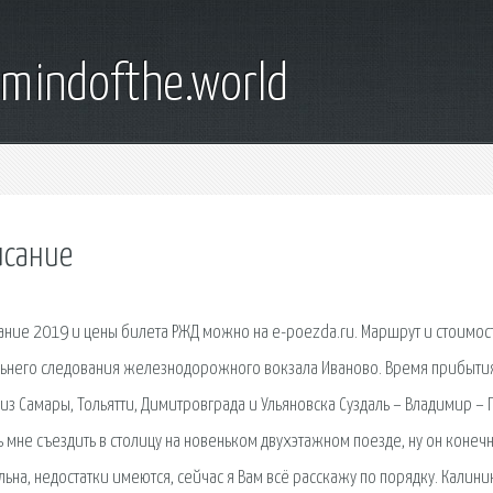
emindofthe.world
исание
исание 2019 и цены билета РЖД можно на e-poezda.ru. Маршрут и стоимос
альнего следования железнодорожного вокзала Иваново. Время прибыти
з Самары, Тольятти, Димитровграда и Ульяновска Суздаль – Владимир – 
ь мне съездить в столицу на новеньком двухэтажном поезде, ну он конеч
льна, недостатки имеются, сейчас я Вам всё расскажу по порядку. Калини