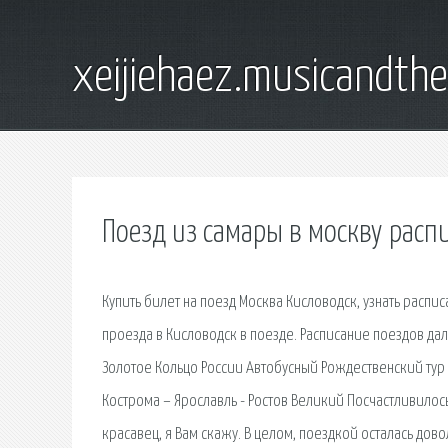
xeijiehaez.musicandth
Поезд из самары в москву расп
Купить билет на поезд Москва Кисловодск, узнать расп
проезда в Кисловодск в поезде. Расписание поездов д
Золотое Кольцо России Автобусный Рождественский тур и
Кострома – Ярославль - Ростов Великий Посчастливилос
красавец, я Вам скажу. В целом, поездкой осталась дово