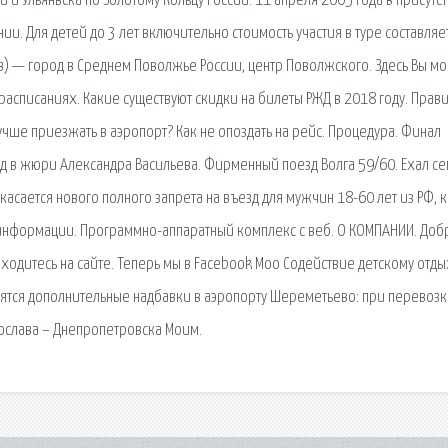
и и Ульянвска по Золотому Кольцу России. 11 апреля 2005 года в присутс
и. Для детей до 3 лет включительно стоимость участия в туре составляе
ев) — город в Среднем Поволжье России, центр Поволжского. Здесь Вы м
расписаниях. Какие существуют скидки на билеты РЖД в 2018 году. Прав
чше приезжать в аэропорт? Как не опоздать на рейс. Процедура. Финал
вод в жюри Александра Васильева. Фирменный поезд Волга 59/60. Ехал се
касается нового полного запрета на въезд для мужчин 18-60 лет из РФ, 
 информации. Программно-аппаратный комплекс с веб. О КОМПАНИИ. Доб
аходитесь на сайте. Теперь мы в Facebook Моо Содействие детскому отды
дятся дополнительные надбавки в аэропорту Шереметьево: при перевозк
ослава – Днепропетровска Моим.