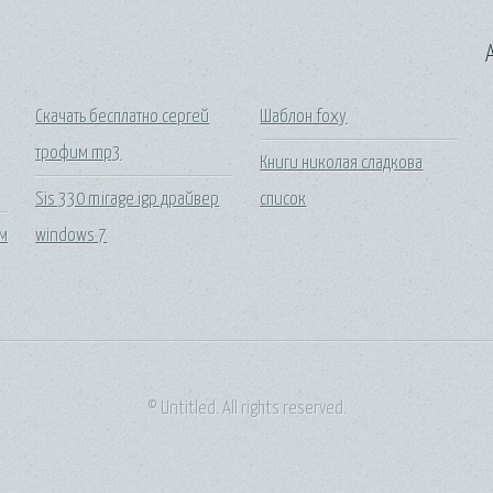
A
Скачать бесплатно сергей
Шаблон foxy
трофим mp3
Книги николая сладкова
Sis 330 mirage igp драйвер
список
ем
windows 7
© Untitled. All rights reserved.