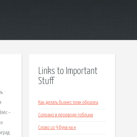
Links to Important
Stuff
ть
я.
Как делать бизнес план образец
Плёс –
Сопрано в переводе гоблина
но
Слово из 9 букв на н
нград