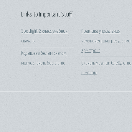
Links to Important Stuff
Spotlight 2 класс учебник
Практика управления
скачать
человеческими ресурсами
армстронг
Кадышева белым снегом
минус скачать бесплатно
Скачать маунтин блейд огн
и мечом