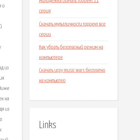
Молодежка скачать торрент 21
я о
серия
Скачать мультличности торрент все
й
серии
Как убрать безопасный режим на
у
компьютере
зд из
Скачать игру music wars бесплатно
ия
на компьютер
 Ниже
ек на
дя из
 о
Links
ы: