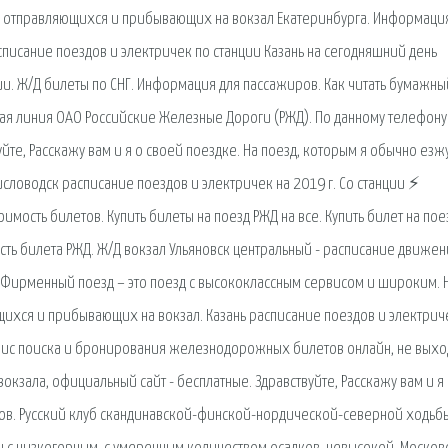
в, отправляющихся и прибывающих на вокзал Екатеринбурга. Информаци
списание поездов и электричек по станции Казань на сегодняшний день
сии. Ж/Д билеты по СНГ. Информация для пассажиров. Как читать бумажны
я линия ОАО Российские Железные Дороги (РЖД). По данному телефону
уйте, Расскажу вам и я о своей поездке. На поезд, которым я обычно езж
исловодск расписание поездов и электричек на 2019 г. Со станции ⚡
имость билетов. Купить билеты на поезд РЖД на все. Купить билет на пое
ость билета РЖД. Ж/Д вокзал Ульяновск центральный - расписание движен
. Фирменный поезд – это поезд с высококлассным сервисом и широким.
щихся и прибывающих на вокзал. Казань расписание поездов и электрич
ервис поиска и бронирования железнодорожных билетов онлайн, не выхо
окзала, официальный сайт - бесплатные. Здравствуйте, Расскажу вам и я
тов. Русский клуб скандинавской-финской-нордической-северной ходьб