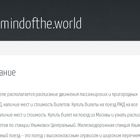
emindofthe.world
сание
зделе располагается расписание движения пассажирских и пригородных
, наличие мест и стоимость билетов. Купить билеты на поезд РЖД на все
личие мест и стоимость. Купить билет на поезд из Москвы и узнать распи
летов по станции Ульяновск Центральный. Железнодорожная станция Улья
ый поезд – это поезд с высококлассным сервисом и широким перечне