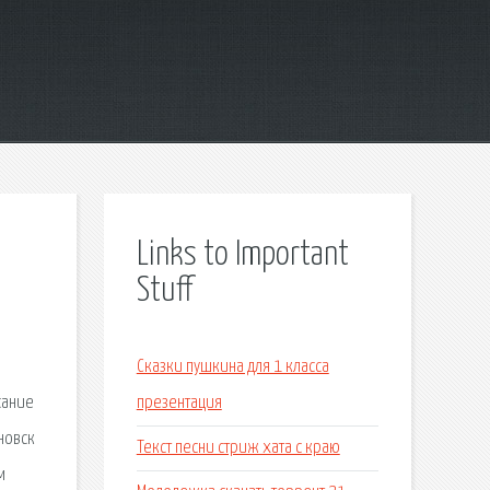
Links to Important
Stuff
Сказки пушкина для 1 класса
сание
презентация
новск
Текст песни стриж хата с краю
м