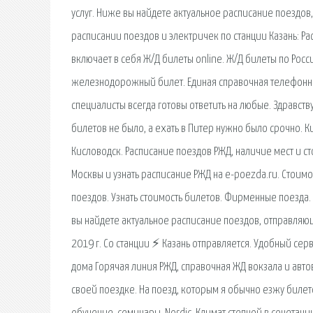
услуг. Ниже вы найдете актуальное расписание поездо
расписании поездов и электричек по станции Казань: Ра
включает в себя Ж/Д билеты online. Ж/Д билеты по Рос
железнодорожный билет. Единая справочная телефонна
специалисты всегда готовы ответить на любые. Здравств
билетов не было, а ехать в Питер нужно было срочно. К
Кисловодск. Расписание поездов РЖД, наличие мест и сто
Москвы и узнать расписание РЖД на e-poezda.ru. Стоим
поездов. Узнать стоимость билетов. Фирменные поезда
вы найдете актуальное расписание поездов, отправляю
2019 г. Со станции ⚡ Казань отправляется. Удобный с
дома Горячая линия РЖД, справочная ЖД вокзала и автов
своей поездке. На поезд, которым я обычно езжу биле