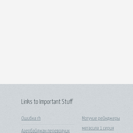
Links to Important Stuff
Ошибка rh
Могучие рейнджеры
мегасила 1 серия
Азербайджан переводчик