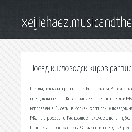
xeijiehaez.musicandth
Поезд кисловодск киров распи
Поезда, вокзалы и расписание Кисловодска. В этом ра
поездов на станции Кисловодск. Расписание поездов РЖД
направления. Билеты из Москвы: расписание поездов, на
РЖД на e-poezda.ru. Расписание, наличие и цена жд би
Центральный расположена Фирменные поезда. Фирменн