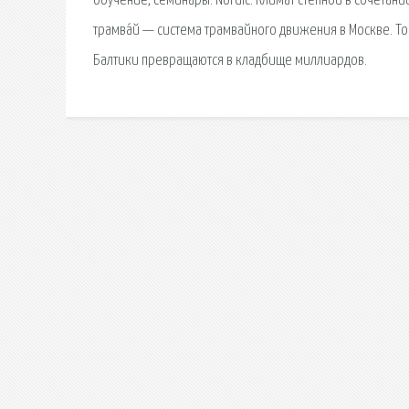
обучение, семинары. Nordic. Климат степной в сочетан
трамва́й — система трамвайного движения в Москве. То
Балтики превращаются в кладбище миллиардов.