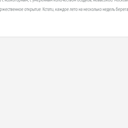
ии с низкогорным, с умеренным количеством осадков, невысокой. Москов
ржественное открытие. Кстати, каждое лето на несколько недель берег