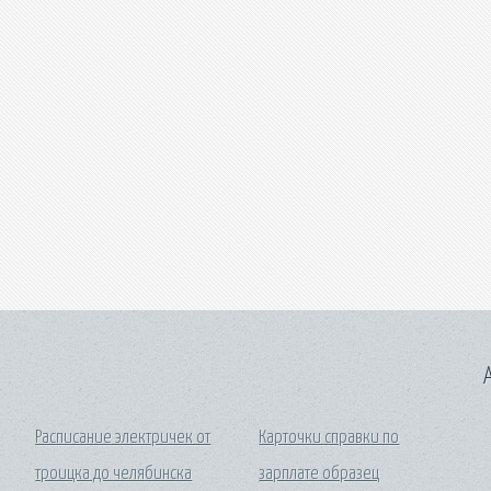
A
Расписание электричек от
Карточки справки по
троицка до челябинска
зарплате образец