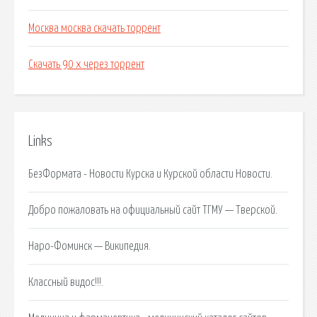
Москва москва скачать торрент
Скачать 90 х через торрент
Links
БезФормата - Новости Курска и Курской области Новости.
Добро пожаловать на официальный сайт ТГМУ — Тверской.
Наро-Фоминск — Википедия.
Классный видос!!!.