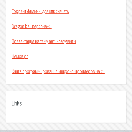
Торрент фильмы для кпк скачать
Dragon ball персонажи
Презентация на тему антикоагулянты
Немов рс
Книга программирование микроконтроллеров на си
Links