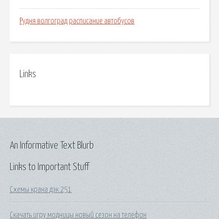
Рудня волгоград расписание автобусов
Links
An Informative Text Blurb
Links to Important Stuff
Схемы крана дэк 251
Скачать игру модницы новый сезон на телефон