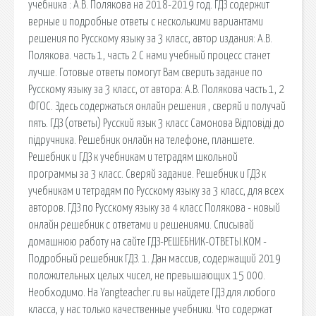
учебника : А.В. Полякова на 2018-2019 год. ГДЗ содержит
верные и подробные ответы с несколькими вариантами
решения по Русскому языку за 3 класс, автор издания: А.В.
Полякова. часть 1, часть 2 С нами учебный процесс станет
лучше. Готовые ответы помогут Вам сверить задание по
Русскому языку за 3 класс, от автора: А.В. Полякова часть 1, 2
ФГОС. Здесь содержаться онлайн решения , сверяй и получай
пять. ГДЗ (ответы) Русский язык 3 класс Самонова Відповіді до
підручника. Решебник онлайн на телефоне, планшете.
Решебник и ГДЗ к учебникам и тетрадям школьной
программы за 3 класс. Сверяй задание. Решебник и ГДЗ к
учебникам и тетрадям по Русскому языку за 3 класс, для всех
авторов. ГДЗ по Русскому языку за 4 класс Полякова - новый
онлайн решебник с ответами и решениями. Списывай
домашнюю работу на сайте ГДЗ-РЕШЕБНИК-ОТВЕТЫ.КОМ -
Подробный решебник ГДЗ. 1. Дан массив, содержащий 2019
положительных целых чисел, не превышающих 15 000.
Необходимо. На Yangteacher.ru вы найдете ГДЗ для любого
класса, у нас только качественные учебники. Что содержат