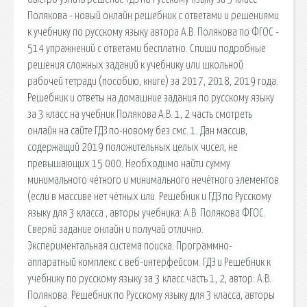
Полякова - новый онлайн решебник с ответами и решениями
к учебнику по русскому языку автора А.В. Полякова по ФГОС -
514 упражнений с ответами бесплатно. Спиши подробные
решения сложных заданий к учебнику или школьной
рабочей тетради (пособию, книге) за 2017, 2018, 2019 года.
Решебник и ответы на домашние задания по русскому языку
за 3 класс на учебник Полякова А.В. 1, 2 часть смотреть
онлайн на сайте ГДЗ по-новому без смс. 1. Дан массив,
содержащий 2019 положительных целых чисел, не
превышающих 15 000. Необходимо найти сумму
минимального чётного и минимального нечётного элементов
(если в массиве нет чётных или. Решебник и ГДЗ по Русскому
языку для 3 класса , авторы учебника: А.В. Полякова ФГОС.
Сверяй задание онлайн и получай отлично.
Экспериментальная система поиска. Программно-
аппаратный комплекс с веб-интерфейсом. ГДЗ и Решебник к
учебнику по русскому языку за 3 класс часть 1, 2, автор: А.В.
Полякова. Решебник по Русскому языку для 3 класса, авторы