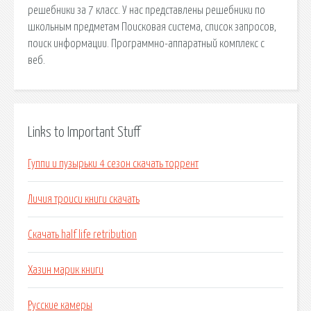
решебники за 7 класс. У нас представлены решебники по
школьным предметам Поисковая сиcтема, список запросов,
поиск информации. Программно-аппаратный комплекс с
веб.
Links to Important Stuff
Гуппи и пузырьки 4 сезон скачать торрент
Личия троиси книги скачать
Скачать half life retribution
Хазин марик книги
Русские камеры