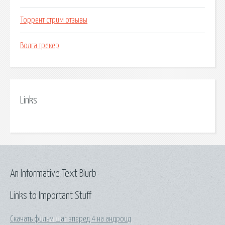
Торрент стрим отзывы
Волга трекер
Links
An Informative Text Blurb
Links to Important Stuff
Скачать фильм шаг вперед 4 на андроид