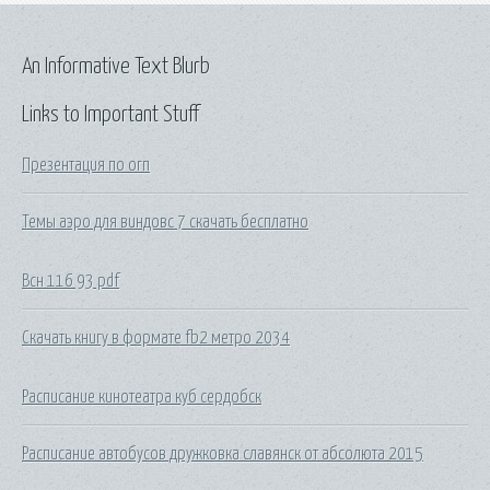
An Informative Text Blurb
Links to Important Stuff
Презентация по огп
Темы аэро для виндовс 7 скачать бесплатно
Всн 116 93 pdf
Скачать книгу в формате fb2 метро 2034
Расписание кинотеатра куб сердобск
Расписание автобусов дружковка славянск от абсолюта 2015