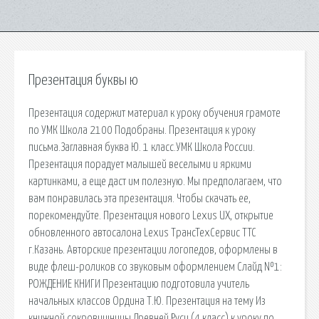
Презентация буквы ю
Презентация содержит материал к уроку обучения грамоте
по УМК Школа 2100 Подобраны. Презентация к уроку
письма.Заглавная буква Ю. 1 класс.УМК Школа России.
Презентация порадует малышей веселыми и яркими
картинками, а еще даст им полезную. Мы предполагаем, что
вам понравилась эта презентация. Чтобы скачать ее,
порекомендуйте. Презентация нового Lexus UX, открытие
обновленного автосалона Lexus ТрансТехСервис ТТС
г.Казань. Авторские презентации логопедов, оформлены в
виде флеш-роликов со звуковым оформлением Слайд №1:
РОЖДЕНИЕ КНИГИ Презентацию подготовила учитель
начальных классов Ордина Т.Ю. Презентация на тему Из
книжной сокровищницы Древней Руси (4 класс) к уроку по