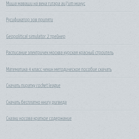
Миша маваши на века гитара au7um минус
Русификатор зов припяти
Geopolitical simulator 2 трейнер
Расписание электричек москва курская красный строитель
Математика 4 класс чекин методическое пособие скачать
Скачать пиратку rocket league
Скачать бесплатно книгу ригведа
Сказки носова краткое содержание