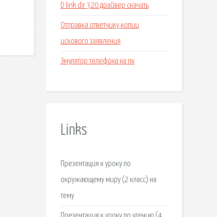
D link dir 320 драйвер скачать
Отправка ответчику копии
искового заявления
Эмулятор телефона на пк
Links
Презентация к уроку по
окружающему миру (2 класс) на
тему.
Презентация к уроку по чтению (4