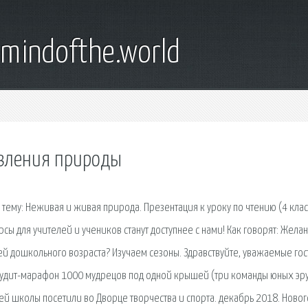
emindofthe.world
явления природы
тему: Неживая и живая природа. Презентация к уроку по чтению (4 клас
сы для учителей и учеников станут доступнее с нами! Как говорят: Жела
тей дошкольного возраста? Изучаем сезоны. Здравствуйте, уважаемые гос
эрудит-марафон 1000 мудрецов под одной крышей (три команды юных эр
ей школы посетили во Дворце творчества и спорта. декабрь 2018. Ново