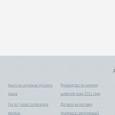
A
Книги по изучению русского
Руководство по ремонту
языка
шевроле нива 2011 года
Гдз по 5 класс литература
Договор на поставку
меркин
продукции заполненный