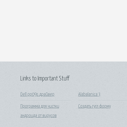
Links to Important Stuff
Dell pp09s драйвер
Alabalanica 3
Программа для чистки
Создать гугл форму
андроида от вирусов