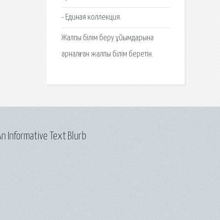
- Единая коллекция.
Жалпы білім беру ұйымдарына
арналған жалпы білім беретін.
n Informative Text Blurb