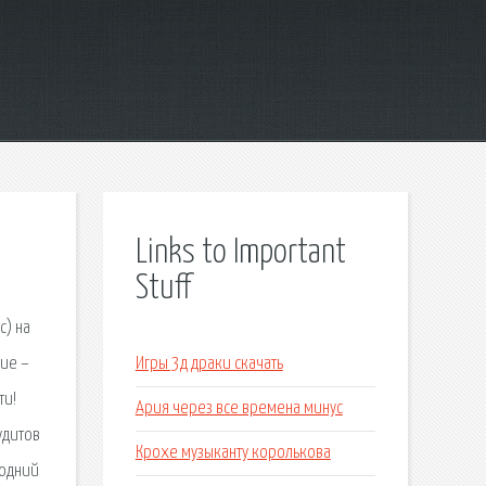
Links to Important
Stuff
с) на
ние –
Игры 3д драки скачать
ти!
Ария через все времена минус
удитов
Крохе музыканту королькова
годний