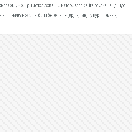
 желаем уже. При использовании материалов сайта ссылка на Единую
на арналған жалпы білім беретін пәндердің, таңдау курстарының.