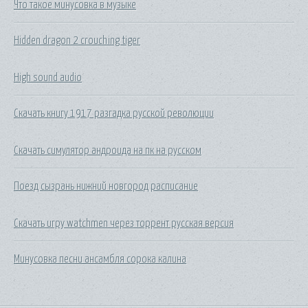
Что такое минусовка в музыке
Hidden dragon 2 crouching tiger
High sound audio
Скачать книгу 1917 разгадка русской революции
Скачать симулятор андроида на пк на русском
Поезд сызрань нижний новгород расписание
Скачать игру watchmen через торрент русская версия
Минусовка песни ансамбля сорока калина