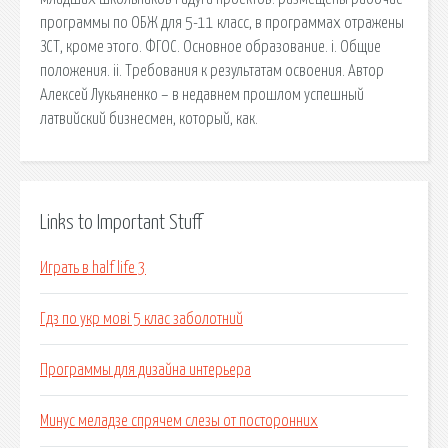
программы по ОБЖ для 5-11 класс, в программах отражены
ЗСТ, кроме этого. ФГОС. Основное образование. i. Общие
положения. ii. Требования к результатам освоения. Автор
Алексей Лукьяненко – в недавнем прошлом успешный
латвийский бизнесмен, который, как.
Links to Important Stuff
Играть в half life 3
Гдз по укр мові 5 клас заболотний
Программы для дизайна интерьера
Минус меладзе спрячем слезы от посторонних