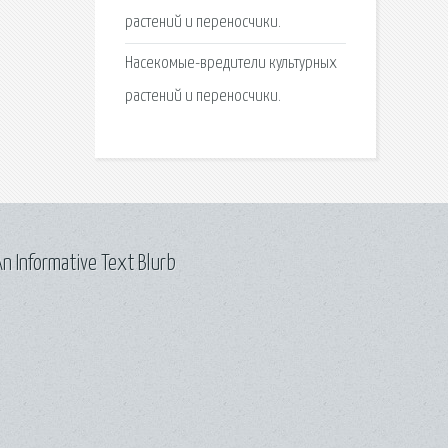
растений и переносчики.
Насекомые-вредители культурных
растений и переносчики.
n Informative Text Blurb