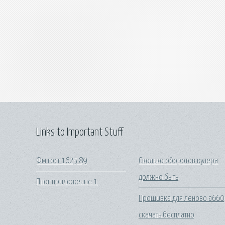
Links to Important Stuff
Фм гост 1625 89
Сколько оборотов кулера
должно быть
Ппог приложение 1
Прошивка для леново а660
скачать бесплатно