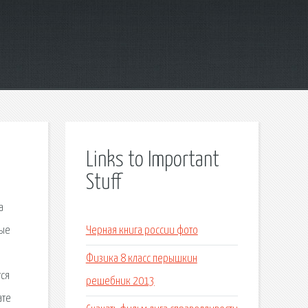
Links to Important
Stuff
а
дые
Черная книга россии фото
Физика 8 класс перышкин
тся
решебник 2013
ате