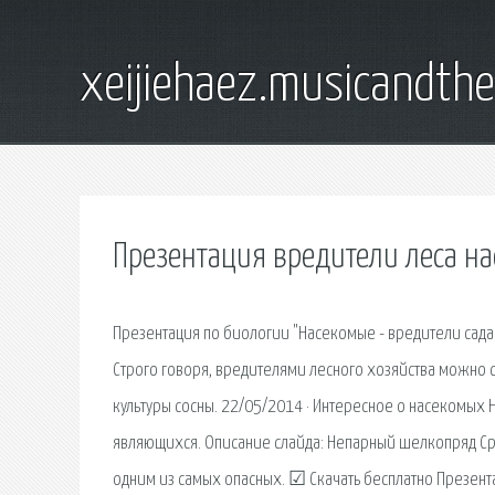
xeijiehaez.musicandth
Презентация вредители леса н
Презентация по биологии "Насекомые - вредители сада 
Строго говоря, вредителями лесного хозяйства можно
культуры сосны. 22/05/2014 · Интересное о насекомых 
являющихся. Описание слайда: Непарный шелкопряд С
одним из самых опасных. ☑ Скачать бесплатно Презента