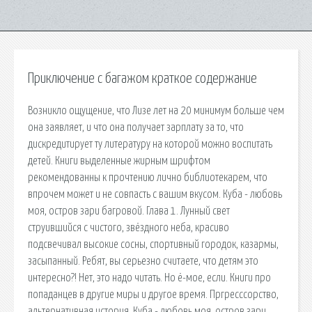
Приключение с багажом краткое содержание
Возникло ощущение, что Лизе лет на 20 минимум больше чем
она заявляет, и что она получает зарплату за то, что
дискредитирует ту литературу на которой можно воспитать
детей. Книги выделенные жирным шрифтом
рекомендованны к прочтению лично библиотекарем, что
впрочем может и не совпасть с вашим вкусом. Куба - любовь
моя, остров зари багровой. Глава 1. Лунный свет
струившийся с чистого, звёздного неба, красиво
подсвечивал высокие сосны, спортивный городок, казармы,
засыпанный. Ребят, вы серьезно считаете, что детям это
интересно?! Нет, это надо читать. Но ё-мое, если. Книги про
попаданцев в другие миры и другое время. Пргресссорство,
альтернативная история. Куба - любовь моя, остров зари