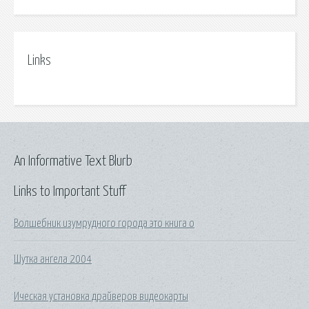
Links
An Informative Text Blurb
Links to Important Stuff
Волшебник изумрудного города это книга о
Шутка ангела 2004
Ическая установка драйверов видеокарты