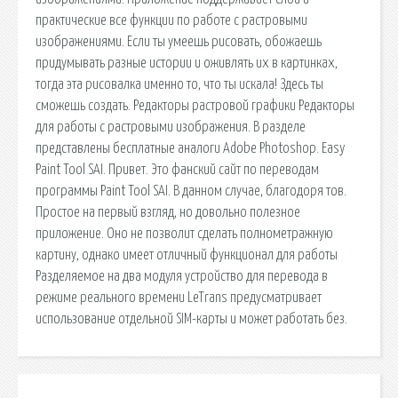
практические все функции по работе с растровыми
изображениями. Если ты умеешь рисовать, обожаешь
придумывать разные истории и оживлять их в картинках,
тогда эта рисовалка именно то, что ты искала! Здесь ты
сможешь создать. Редакторы растровой графики Редакторы
для работы с растровыми изображения. В разделе
представлены бесплатные аналоги Adobe Photoshop. Easy
Paint Tool SAI. Привет. Это фанский сайт по переводам
программы Paint Tool SAI. В данном случае, благодоря тов.
Простое на первый взгляд, но довольно полезное
приложение. Оно не позволит сделать полнометражную
картину, однако имеет отличный функционал для работы
Разделяемое на два модуля устройство для перевода в
режиме реального времени LeTrans предусматривает
использование отдельной SIM-карты и может работать без.