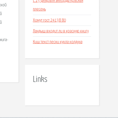
С 23 февраля аккорды красная
ской
плесень
ой
Хомут гост 24138 80
ый
Ландыш входит ли в красную книгу
нига-
Киш текст песни кукла колдуна
Links