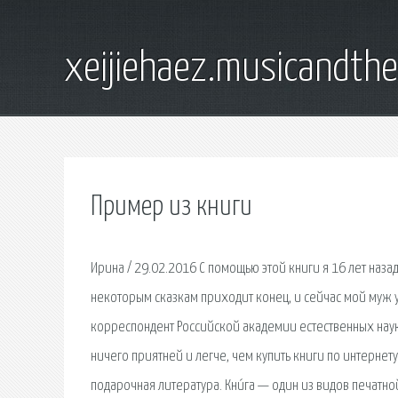
xeijiehaez.musicandth
Пример из книги
Ирина / 29.02.2016 С помощью этой книги я 16 лет наза
некоторым сказкам приходит конец, и сейчас мой муж 
корреспондент Российской академии естественных наук
ничего приятней и легче, чем купить книги по интернету
подарочная литература. Кни́га — один из видов печат