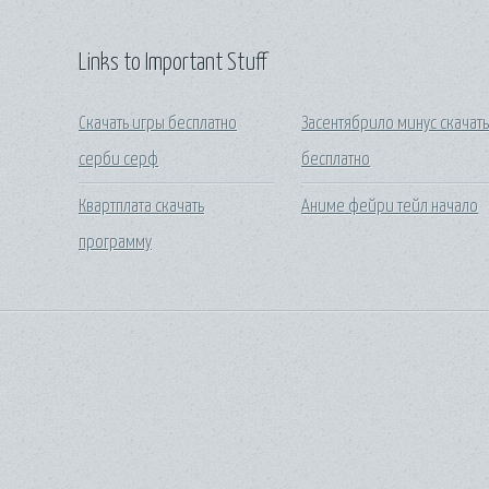
Links to Important Stuff
Скачать игры бесплатно
Засентябрило минус скачат
серби серф
бесплатно
Квартплата скачать
Аниме фейри тейл начало
программу