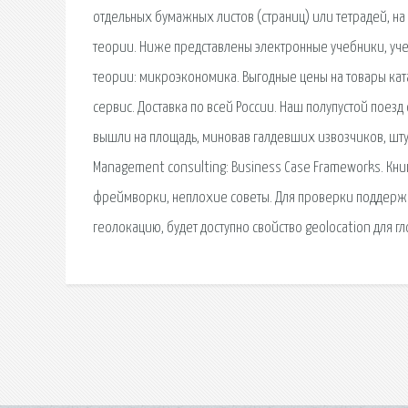
отдельных бумажных листов (страниц) или тетрадей, н
теории. Ниже представлены электронные учебники, уч
теории: микроэкономика. Выгодные цены на товары кат
сервис. Доставка по всей России. Наш полупустой поез
вышли на площадь, миновав галдевших извозчиков, шту
Management consulting: Business Case Frameworks. Кни
фреймворки, неплохие советы. Для проверки поддержк
геолокацию, будет доступно свойство geolocation для гл