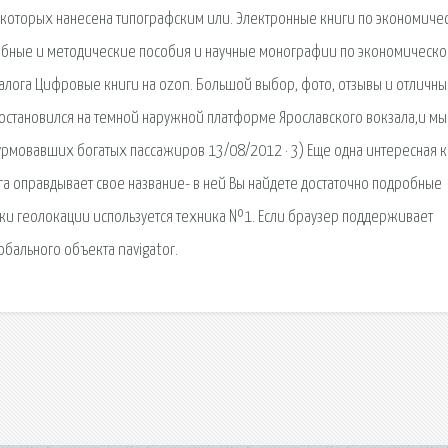
а которых нанесена типографским или. Электронные книги по экономиче
ебные и методические пособия и научные монографии по экономическ
алога Цифровые книги на ozon. Большой выбор, фото, отзывы и отличн
д остановился на темной наружной платформе Ярославского вокзала,и мы
рмовавших богатых пассажиров 13/08/2012 · 3) Еще одна интересная к
га оправдывает свое название- в ней Вы найдете достаточно подробные
и геолокации используется техника №1. Если браузер поддерживает
обального объекта navigator.