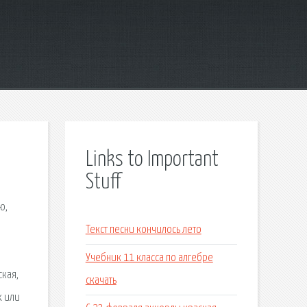
Links to Important
Stuff
ю,
Текст песни кончилось лето
Учебник 11 класса по алгебре
ская,
скачать
х или