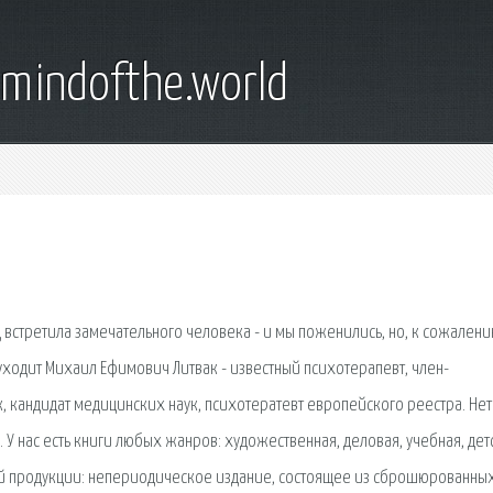
emindofthe.world
д встретила замечательного человека - и мы поженились, но, к сожалени
уходит Михаил Ефимович Литвак - известный психотерапевт, член-
, кандидат медицинских наук, психотератевт европейского реестра. Нет
. У нас есть книги любых жанров: художественная, деловая, учебная, дет
ной продукции: непериодическое издание, состоящее из сброшюрованны