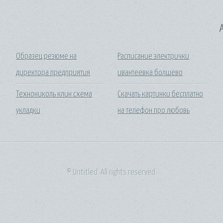
A
ь
Образец резюме на
Расписание электрички
директора предприятия
ивантеевка болшево
Технониколь клин схема
Скачать картинки бесплатно
укладки
на телефон про любовь
© Untitled. All rights reserved.