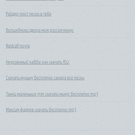
Райдер текст песни в тебе
Волшебники двора моя россия минус
Raidcall почта
Неуловимый хабба хэн скачать fb2
Скачать музыку бесплатно сандра все песни
Танец маленьких утят скачать минус бесплатно mp3
Максим фадеев скачать бесплатно mp3