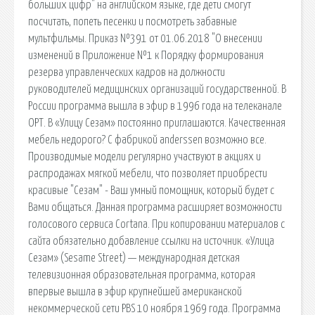
больших цифр" на английском языке, где дети смогут
посчитать, попеть песенки и посмотреть забавные
мультфильмы. Приказ №391 от 01.06.2018 "О внесении
изменений в Приложение №1 к Порядку формирования
резерва управленческих кадров на должности
руководителей медицинских организаций государственной. В
России программа вышла в эфир в 1996 года на телеканале
ОРТ. В «Улицу Сезам» постоянно приглашаются. Качественная
мебель недорого? С фабрикой anderssen возможно все.
Производимые модели регулярно участвуют в акциях и
распродажах мягкой мебели, что позволяет приобрести
красивые "Сезам" - Ваш умный помощник, который будет с
Вами общаться. Данная программа расширяет возможности
голосового сервиса Cortana. При копировании материалов с
сайта обязательно добавление ссылки на источник. «Улица
Сезам» (Sesame Street) — международная детская
телевизионная образовательная программа, которая
впервые вышла в эфир крупнейшей американской
некоммерческой сети PBS 10 ноября 1969 года. Программа