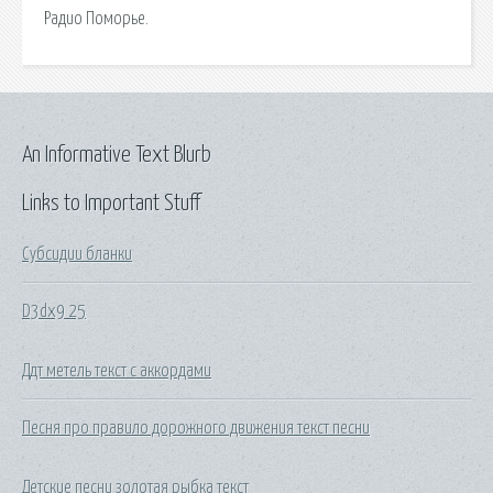
Радио Поморье.
An Informative Text Blurb
Links to Important Stuff
Субсидии бланки
D3dx9 25
Ддт метель текст с аккордами
Песня про правило дорожного движения текст песни
Детские песни золотая рыбка текст