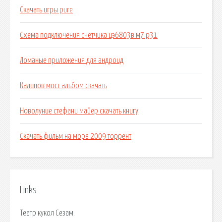
Скачать игры pure
Схема подключения счетчика цэ6803в м7 р31
Ломаные приложения для андроид
Калинов мост альбом скачать
Новолуние стефани майер скачать книгу
Скачать фильм на море 2009 торрент
Links
Театр кукол Сезам.