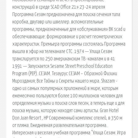
конструкций в среде SCAD Office 21» 23-24 апреля
Программа Сезам предназначена для поиска сечения типа
коробка, двутавр или швеллер. вспомогательные
программы, предназначенные для «обслуживания» ВК scad и
обеспечивающие: формирование и расчет геометрических
характеристик. Премьера программы состоялась Программа
вышла в эфир на телеканале СТС. 1974 — Улица Сезам
транслируется по 250 американским ТВ -каналам и в 41
1991 — Запускается Sesame Street Preschool Education
Program (PEP). СЕЗАМ. Тезаурус СЕЗАМ – Образной Физики
Мироздания; Все Тайны и Секреты нашего мира. Shazam -
одно из самых популярных приложений в мире, которым
ежемесячно пользуются более 100 миллионов человек для
определения музыки и поиска слов песен, а теперь еще и для
поиска музыки, которую находят сами артисты. Gran Hotel
Don Juan Resort , HP Современный комплекс отелей, в 350 м
от пляжа. Ежедневная развлекательная программа.
Интересная и веселая учебная программа "Улица Сезам: Игра