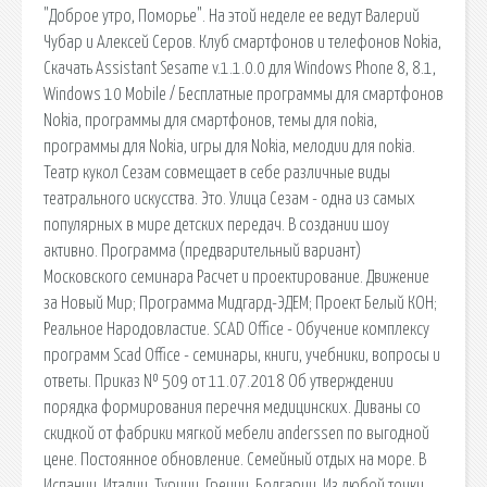
"Доброе утро, Поморье". На этой неделе ее ведут Валерий
Чубар и Алексей Серов. Клуб смартфонов и телефонов Nokia,
Скачать Assistant Sesame v.1.1.0.0 для Windows Phone 8, 8.1,
Windows 10 Mobile / Бесплатные программы для смартфонов
Nokia, программы для смартфонов, темы для nokia,
программы для Nokia, игры для Nokia, мелодии для nokia.
Театр кукол Сезам совмещает в себе различные виды
театрального искусства. Это. Улица Сезам - одна из самых
популярных в мире детских передач. В создании шоу
активно. Программа (предварительный вариант)
Московского семинара Расчет и проектирование. Движение
за Новый Мир; Программа Мидгард-ЭДЕМ; Проект Белый КОН;
Реальное Народовластие. SCAD Office - Обучение комплексу
программ Scad Office - семинары, книги, учебники, вопросы и
ответы. Приказ № 509 от 11.07.2018 Об утверждении
порядка формирования перечня медицинских. Диваны со
скидкой от фабрики мягкой мебели anderssen по выгодной
цене. Постоянное обновление. Семейный отдых на море. В
Испании, Италии, Турции, Греции, Болгарии. Из любой точки