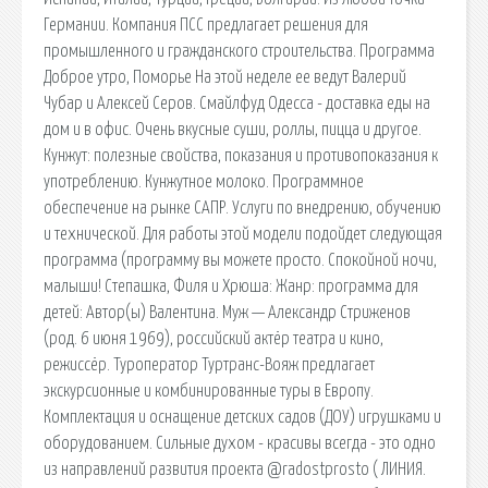
Германии. Компания ПСС предлагает решения для
промышленного и гражданского строительства. Программа
Доброе утро, Поморье На этой неделе ее ведут Валерий
Чубар и Алексей Серов. Смайлфуд Одесса - доставка еды на
дом и в офис. Очень вкусные суши, роллы, пицца и другое.
Кунжут: полезные свойства, показания и противопоказания к
употреблению. Кунжутное молоко. Программное
обеспечение на рынке САПР. Услуги по внедрению, обучению
и технической. Для работы этой модели подойдет следующая
программа (программу вы можете просто. Спокойной ночи,
малыши! Степашка, Филя и Хрюша: Жанр: программа для
детей: Автор(ы) Валентина. Муж — Александр Стриженов
(род. 6 июня 1969), российский актёр театра и кино,
режиссёр. Туроператор Туртранс-Вояж предлагает
экскурсионные и комбинированные туры в Европу.
Комплектация и оснащение детских садов (ДОУ) игрушками и
оборудованием. Сильные духом - красивы всегда - это одно
из направлений развития проекта @radostprosto ( ЛИНИЯ.