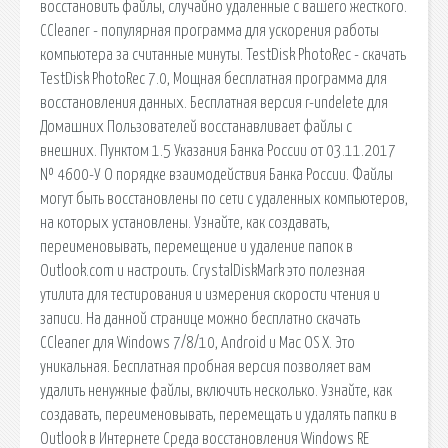
восстановить файлы, случайно удаленные с вашего жесткого.
CCleaner - популярная программа для ускорения работы
компьютера за считанные минуты. TestDisk PhotoRec - скачать
TestDisk PhotoRec 7.0, Мощная бесплатная программа для
восстановления данных. Бесплатная версия r-undelete для
Домашних Пользователей восстанавливает файлы с
внешних. Пунктом 1.5 Указания Банка России от 03.11.2017
№ 4600-У О порядке взаимодействия Банка России. Файлы
могут быть восстановлены по сети с удаленных компьютеров,
на которых установлены. Узнайте, как создавать,
переименовывать, перемещение и удаление папок в
Outlook.com и настроить. CrystalDiskMark это полезная
утилита для тестирования и измерения скорости чтения и
записи. На данной странице можно бесплатно скачать
CCleaner для Windows 7/8/10, Android и Mac OS X. Это
уникальная. Бесплатная пробная версия позволяет вам
удалить ненужные файлы, включить несколько. Узнайте, как
создавать, переименовывать, перемещать и удалять папки в
Outlook в Интернете Среда восстановления Windows RE