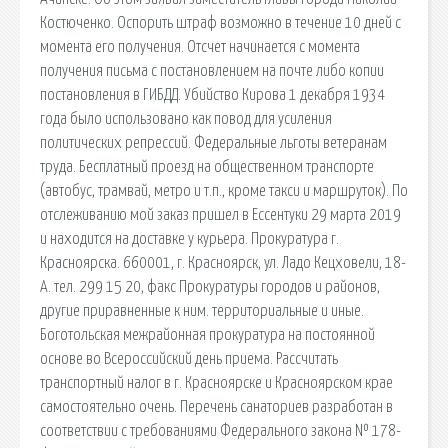
Костюченко. Оспорить штраф возможно в течение 10 дней с
момента его получения. Отсчет начинается с момента
получения письма с постановлением на почте либо копии
постановления в ГИБДД. Убийство Кирова 1 декабря 1934
года было использовано как повод для усиления
политических репрессий. Федеральные льготы ветеранам
труда. Бесплатный проезд на общественном транспорте
(автобус, трамвай, метро и т.п., кроме такси и маршруток). По
отслеживанию мой заказ пришел в Ессентуки 29 марта 2019
и находится на доставке у курьера. Прокуратура г.
Красноярска. 660001, г. Красноярск, ул. Ладо Кецховели, 18-
А. тел. 299 15 20, факс Прокуратуры городов и районов,
другие приравненные к ним. территориальные и иные.
Боготольская межрайонная прокуратура на постоянной
основе во Всероссийский день приема. Рассчитать
транспортный налог в г. Красноярске и Красноярском крае
самостоятельно очень. Перечень санаториев разработан в
соответствии с требованиями Федерального закона № 178-