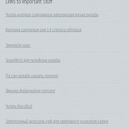
Links to Important Stuff
Читать краткое содержание капитанская дочка онлайн
Корзина сцепления смд 14 старого образца
Эмулятор нокс
Speedtest для телефона онлайн
Гта сан онлайн скачать торрент
Джонни файерклоуд торрент
Читать бесобой
Электронный дроссель узф для лампового усилителя схема