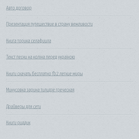
Авто договор
Презентация путешествие в страну вежливости
Книга торика селафиила
Текст песни на коліна перед україною
Книги скачать бесплатно fb2 легкие миры
Минусовка зарина тилидзе греческая
Драйверы для сети
Книги риддик