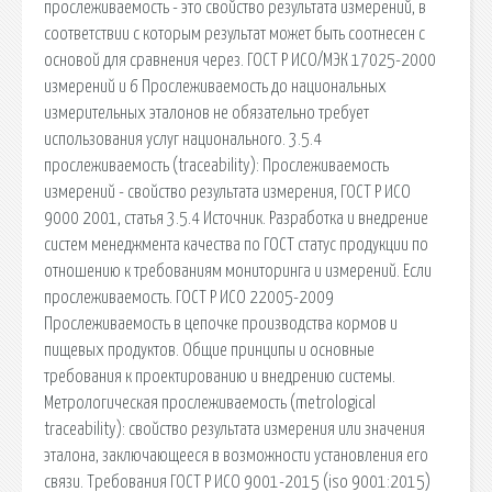
прослеживаемость - это свойство результата измерений, в
соответствии с которым результат может быть соотнесен с
основой для сравнения через. ГОСТ Р ИСО/МЭК 17025-2000
измерений и 6 Прослеживаемость до национальных
измерительных эталонов не обязательно требует
использования услуг национального. 3.5.4
прослеживаемость (traceability): Прослеживаемость
измерений - свойство результата измерения, ГОСТ Р ИСО
9000 2001, статья 3.5.4 Источник. Разработка и внедрение
систем менеджмента качества по ГОСТ статус продукции по
отношению к требованиям мониторинга и измерений. Если
прослеживаемость. ГОСТ Р ИСО 22005-2009
Прослеживаемость в цепочке производства кормов и
пищевых продуктов. Общие принципы и основные
требования к проектированию и внедрению системы.
Метрологическая прослеживаемость (metrological
traceability): свойство результата измерения или значения
эталона, заключающееся в возможности установления его
связи. Требования ГОСТ Р ИСО 9001-2015 (iso 9001:2015)