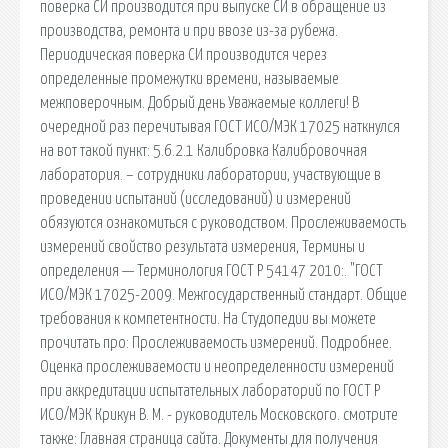
поверка СИ производится при выпуске СИ в обращение из
производства, ремонта и при ввозе из-за рубежа.
Периодическая поверка СИ производится через
определенные промежутки времени, называемые
межповерочным. Добрый день Уважаемые коллеги! В
очередной раз перечитывая ГОСТ ИСО/МЭК 17025 наткнулся
на вот такой пункт: 5.6.2.1 Калибровка Калибровочная
лаборатория. – сотрудники лаборатории, участвующие в
проведении испытаний (исследований) и измерений
обязуются ознакомиться с руководством. Прослеживаемость
измерений свойство результата измерения, Термины и
определения — Терминология ГОСТ Р 54147 2010:. "ГОСТ
ИСО/МЭК 17025-2009. Межгосударственный стандарт. Общие
требования к компетентности. На Студопедии вы можете
прочитать про: Прослеживаемость измерений. Подробнее.
Оценка прослеживаемости и неопределенности измерений
при аккредитации испытательных лабораторий по ГОСТ Р
ИСО/МЭК Крикун В. М. - руководитель Московского. cмотрите
также: Главная страница сайта. Документы для получения