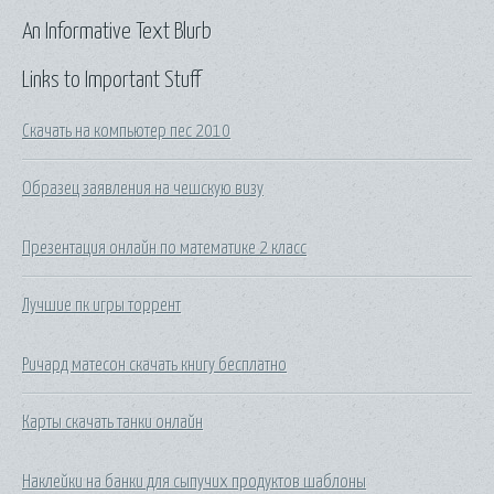
An Informative Text Blurb
Links to Important Stuff
Скачать на компьютер пес 2010
Образец заявления на чешскую визу
Презентация онлайн по математике 2 класс
Лучшие пк игры торрент
Ричард матесон скачать книгу бесплатно
Карты скачать танки онлайн
Наклейки на банки для сыпучих продуктов шаблоны