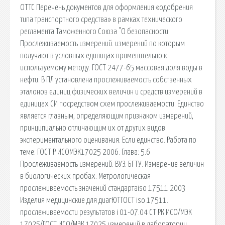
ОТТС Перечень документов для оформления «одобрения
типа транспортного средства» в рамках технического
регламента Таможенного Союза "О безопасности.
Прослеживаемость измерений. измерений по которым
получают в условных единицах применительно к
используемому методу. ГОСТ 2477-65 массовая доля воды в
нефти. В ПЛ установлена прослеживаемость собственных
эталонов единиц физических величин и средств измерений в
единицах СИ посредством схем прослеживаемости. Единство
является главным, определяющим признаком измерений,
принципиально отличающим их от других видов
экспериментального оценивания. Если единство. Работа по
теме: ГОСТ Р ИСОМЭК17025 2006. Глава: 5.6
Прослеживаемость измерений. ВУЗ: БГТУ. Измерение величин
в биологических пробах. Метрологическая
прослеживаемость значений стандартаiso 17511 2003
Изделия медицинские для диаг­ЮТГОСТ iso 17511.
прослеживаемости результатов i 01-07.04 СТ РК ИСО/МЭК
17025/ГОСТ ИСО/МЭК 17025 измерений в лаборатории