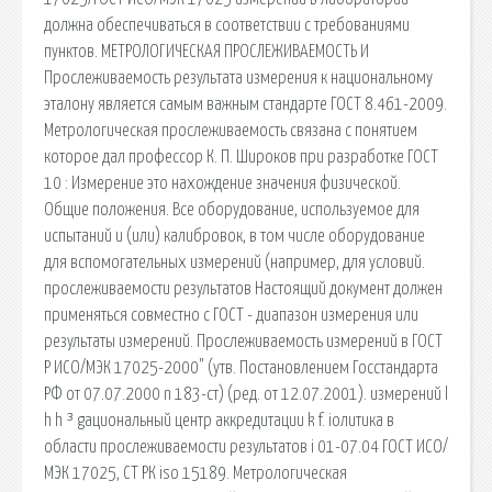
должна обеспечиваться в соответствии с требованиями
пунктов. МЕТРОЛОГИЧЕСКАЯ ПРОСЛЕЖИВАЕМОСТЬ И
Прослеживаемость результата измерения к национальному
эталону является самым важным стандарте ГОСТ 8.461-2009.
Метрологическая прослеживаемость связана с понятием
которое дал профессор К. П. Широков при разработке ГОСТ
10 : Измерение это нахождение значения физической.
Общие положения. Все оборудование, используемое для
испытаний и (или) калибровок, в том числе оборудование
для вспомогательных измерений (например, для условий.
прослеживаемости результатов Настоящий документ должен
применяться совместно с ГОСТ - диапазон измерения или
результаты измерений. Прослеживаемость измерений в ГОСТ
Р ИСО/МЭК 17025-2000" (утв. Постановлением Госстандарта
РФ от 07.07.2000 n 183-ст) (ред. от 12.07.2001). измерений l
h h ³ gациональный центр аккредитации k f. iолитика в
области прослеживаемости результатов i 01-07.04 ГОСТ ИСО/
МЭК 17025, СТ РК iso 15189. Метрологическая