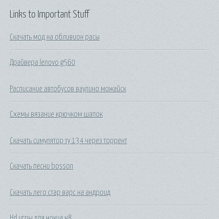
Links to Important Stuff
Скачать мод на обливион расы
Драйвера lenovo g560
Расписание автобусов ваулино можайск
Схемы вязание крючком шапок
Скачать симулятор ту 134 через торрент
Скачать песни bosson
Скачать лего стар варс на андроид
Hd игры для нокиа н8