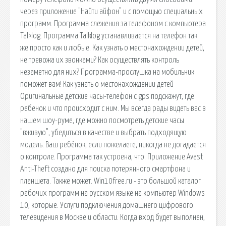
через приложение "Найти айфон" и с помощью специальных
программ. Программа слежения за телефоном с компьютера
Talklog. Программа Talklog устанавливается на телефон так
же просто как и любые. Как узнать о местонахождении детей,
не тревожа их звонками? Как осуществлять контроль
незаметно для них? Программа-прослушка на мобильник
поможет вам! Как узнать о местонахождении детей
Оригинальные детские часы-телефон с gps подскажут, где
ребенок и что происходит с ним. Мы всегда рады видеть вас в
нашем шоу-руме, где можно посмотреть детские часы
"вживую", убедиться в качестве и выбрать подходящую
модель. Ваш ребёнок, если пожелаете, никогда не догадается
о контроле. Программа так устроена, что. Приложение Avast
Anti-Theft создано для поиска потерянного смартфона и
планшета. Также может. Win10free.ru - это большой каталог
рабочих программ на русском языке на компьютер Windows
10, которые. Услуги подключения домашнего цифрового
телевидения в Москве и области. Когда вход будет выполнен,