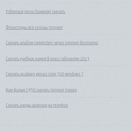
Узбекские песни божалар скачать
Флинстоуны все сезоны торрент
Скачать альбом rammstein через торрент бесплатно
Скачать учебник химия 8 класс габриелян 2013
Скачать драйвер genius islim 300 windows 7
Ким фильм 1950 скачать торрент трекер
Скачать нарды андроид на телефон