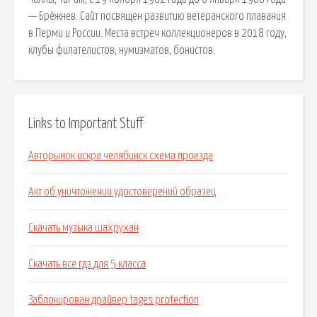
— Бре́жнев. Сайт посвящен развитию ветеранского плавания
в Перми и России. Места встреч коллекционеров в 2018 году,
клубы филателистов, нумизматов, бонистов.
Links to Important Stuff
Авторынок искра челябинск схема проезда
Акт об уничтожении удостоверений образец
Скачать музыка шахрухан
Скачать все гдз для 5 класса
Заблокирован драйвер tages protection