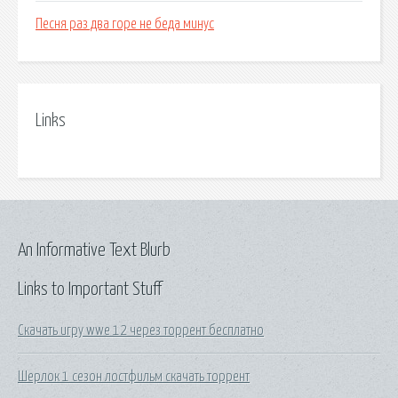
Песня раз два горе не беда минус
Links
An Informative Text Blurb
Links to Important Stuff
Скачать игру wwe 12 через торрент бесплатно
Шерлок 1 сезон лостфильм скачать торрент