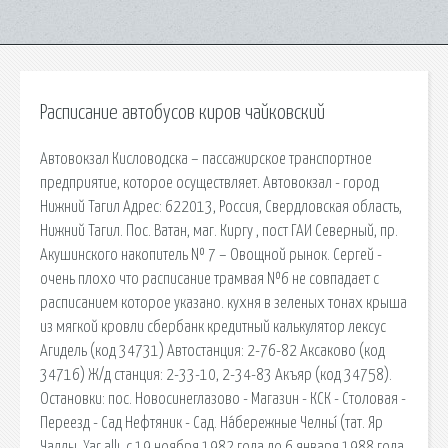
Расписание автобусов киров чайковский
Автовокзал Кисловодска – пассажирское транспортное
предприятие, которое осуществляет. Автовокзал - город
Нижний Тагил Адрес: 622013, Россия, Свердловская область,
Нижний Тагил. Пос. Ватан, маг. Киргу , пост ГАИ Северный, пр.
Акушинского накопитель № 7 – Овощной рынок. Сергей -
очень плохо что расписание трамвая №6 не совпадает с
расписанием которое указано. кухня в зеленых тонах крыша
из мягкой кровли сбербанк кредитный калькулятор лексус
Агидель (код 34731) Автостанция: 2-76-82 Аксаково (код
34716) Ж/д станция: 2-33-10, 2-34-83 Акъяр (код 34758).
Остановки: пос. Новосинеглазово - Магазин - КСК - Столовая -
Переезд - Сад Нефтяник - Сад. На́бережные Челны́ (тат. Яр
Чаллы, Yar allı, с 19 ноября 1982 года до 6 января 1988 года