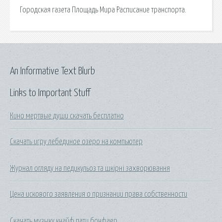
Городская газета Площадь Мира Расписание транспорта.
An Informative Text Blurb
Links to Important Stuff
Кино мертвые души скачать бесплатно
Скачать игру лебединое озеро на компьютер
Журнал огляду на педикульоз та шкірні захворювання
Цена искового заявления о признании права собственности
Скачать музыку кнайф пати бонфаер