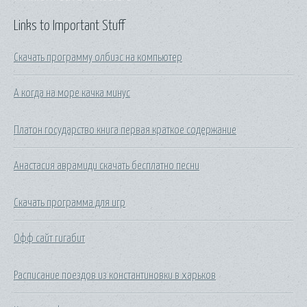
Links to Important Stuff
Скачать программу олбиэс на компьютер
А когда на море качка минус
Платон государство книга первая краткое содержание
Анастасия аврамиди скачать бесплатно песни
Скачать программа для игр
Офф сайт гигабит
Расписание поездов из константиновки в харьков