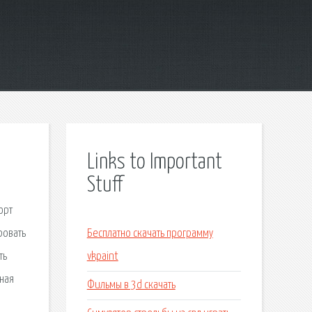
Links to Important
Stuff
орт
ровать
Бесплатно скачать программу
ть
vkpaint
ьная
Фильмы в 3d скачать