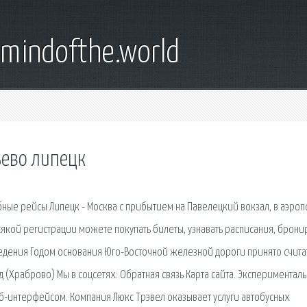
emindofthe.world
ьево липецк
бные рейсы Липецк - Москва с прибытием на Павелецкий вокзал, в аэроп
якой регистрации можете покупать билеты, узнавать расписания, брони
едения Годом основания Юго-Восточной железной дороги принято счита
(Храброво) Мы в соцсетях: Обратная связь Карта сайта. Экспериментал
б-интерфейсом. Компания Люкс Трэвел оказывает услуги автобусных