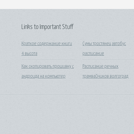
Links to Important Stuff
Краткое содержание книги
Сумы тростянец автобус
4 высота
расписание
Как скопировать прошивку с
Расписание речных
андроида на компьютер
трамвайчиков волгоград