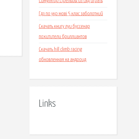
Симулятор стрельбы из свд играть
Гдз по укр мові 5 клас заболотний
Скачать книгу луи буссенар
похитители бриллиантов
Скачать hill climb racing
обновленная на андроид
Links