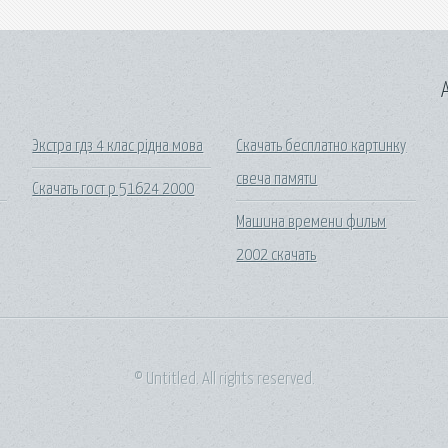
A
Экстра гдз 4 клас рідна мова
Скачать бесплатно картинку
свеча памяти
Скачать гост р 51624 2000
Машина времени фильм
2002 скачать
© Untitled. All rights reserved.