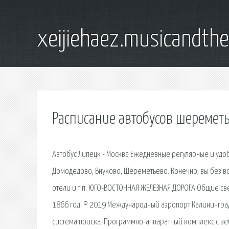
xeijiehaez.musicandth
Расписание автобусов шеремет
Автобус Липецк - Москва Ежедневные регулярные и удо
Домодедово, Внуково, Шереметьево. Конечно, вы без вс
отели и т.п. ЮГО-ВОСТОЧНАЯ ЖЕЛЕЗНАЯ ДОРОГА Общие св
1866 год. © 2019 Международный аэропорт Калининград 
система поиска. Программно-аппаратный комплекс с ве