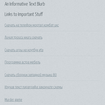
An Informative Text Blurb
Links to Important Stuff
Скачать на телефон мортал комбат икс
Личия троиси книги скачать
Скачать игры на ноутбук gta
Программа астра мебель
Скачать сборник западной музыки 80
Изучив текст параграфа закончите схемы
Murder game