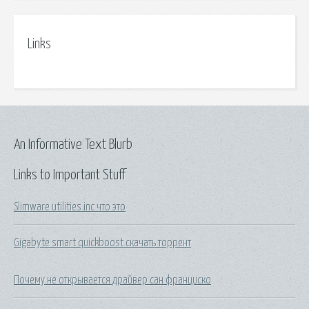
Links
An Informative Text Blurb
Links to Important Stuff
Slimware utilities inc что это
Gigabyte smart quickboost скачать торрент
Почему не открывается драйвер сан франциско