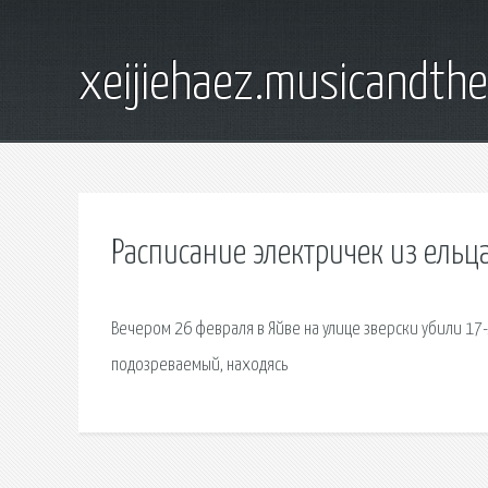
xeijiehaez.musicandth
Расписание электричек из ельц
Вечером 26 февраля в Яйве на улице зверски убили 17
подозреваемый, находясь