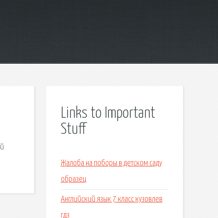
Links to Important
Stuff
ий
Жалоба на поборы в детском саду
образец
Английский язык 7 класс кузовлев
гдз