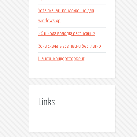
Yota скачать приложение для
windows xp
26 школа вологда расписание
Зона скачать все песни бесплатно
Шансон концерт торрент
Links