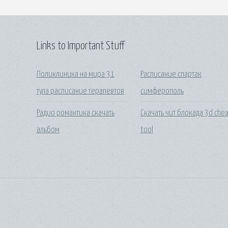
Links to Important Stuff
Поликлиника на мира 31
Расписание спартак
тула расписание терапевтов
симферополь
Радио романтика скачать
Скачать чит блокада 3d che
альбом
tool