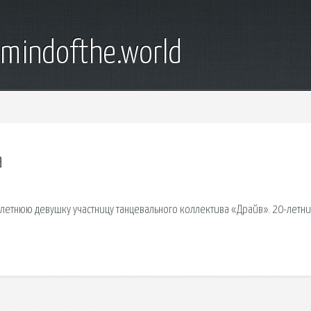
emindofthe.world
а
-летнюю девушку участницу танцевального коллектива «Драйв». 20-летн