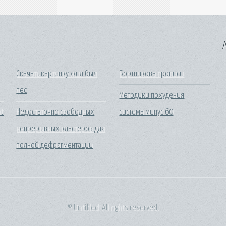
A
Скачать картинку жил был
Бортникова прописи
пес
Методики похудения
at
Недостаточно свободных
система минус 60
непрерывных кластеров для
полной дефрагментации
© Untitled. All rights reserved.