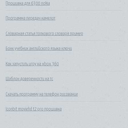
Прошивка для 6300 nokia
Программа передач камелот
Словарная статья толкового словаря пример
Бонк учебник английского языка ключи
Как запустить игру на xbox 360
Шаблон доверенности на тс
Скачать программу на телефон рисование
Iconbit moviehd t2 pro прошивка